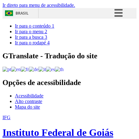
Ir direto para menu de acessibilidade.
BRASIL
Simplifique!
Ir para o conteúdo
1
Ir para o menu
2
Comunica BR
Ir para a busca
3
Ir para o rodapé
4
Participe
Acesso à informação
GTranslate - Tradução do site
Legislação
Canais
Opções de acessibilidade
Acessibilidade
Alto contraste
Mapa do site
IFG
Instituto Federal de Goiás