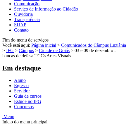
Comunicação
Serviço de Informação ao Cidadão
Ouvidoria
Transparência
SUAP
Contato
Fim do menu de serviços
Você está aqui:
Página inicial
>
Comunicados do Câmpus Luziânia
>
IFG
>
Câmpus
>
Cidade de Goiás
>
03 e 09 de dezembro -
bancas de defesa TCCs Artes Visuais
Em destaque
Aluno
Egresso
Servidor
Guia de cursos
Estude no IFG
Concursos
Menu
Início do menu principal