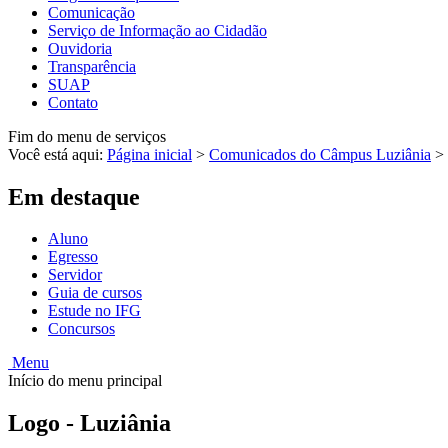
Comunicação
Serviço de Informação ao Cidadão
Ouvidoria
Transparência
SUAP
Contato
Fim do menu de serviços
Você está aqui:
Página inicial
>
Comunicados do Câmpus Luziânia
>
Em destaque
Aluno
Egresso
Servidor
Guia de cursos
Estude no IFG
Concursos
Menu
Início do menu principal
Logo - Luziânia