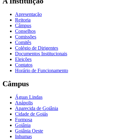
A Instituição
Apresentação
Reitoria
Câmpus
Conselhos
Comissões
Comitês
Colégio de Dirigentes
Documentos Institucionais
Eleições
Contatos
Horário de Funcionamento
Câmpus
Águas Lindas
Anápolis
Aparecida de Goiânia
Cidade de Goiás
Formosa
Goiânia
Goiânia Oeste
Inhumas