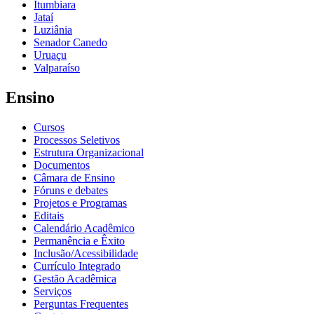
Itumbiara
Jataí
Luziânia
Senador Canedo
Uruaçu
Valparaíso
Ensino
Cursos
Processos Seletivos
Estrutura Organizacional
Documentos
Câmara de Ensino
Fóruns e debates
Projetos e Programas
Editais
Calendário Acadêmico
Permanência e Êxito
Inclusão/Acessibilidade
Currículo Integrado
Gestão Acadêmica
Serviços
Perguntas Frequentes