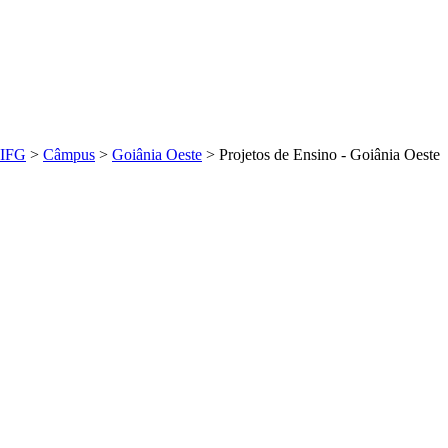
IFG
>
Câmpus
>
Goiânia Oeste
>
Projetos de Ensino - Goiânia Oeste