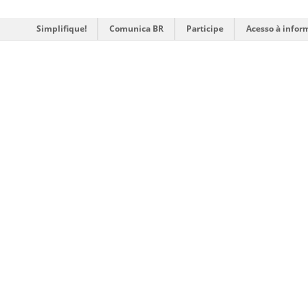
Simplifique!
Comunica BR
Participe
Acesso à infor