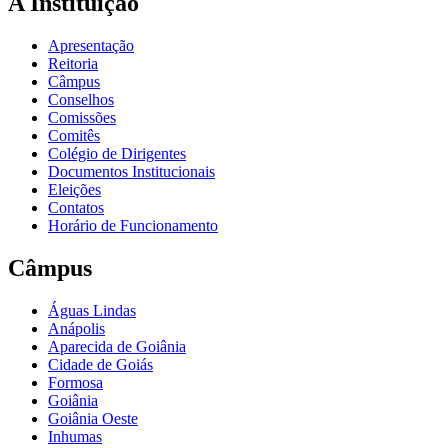
A Instituição
Apresentação
Reitoria
Câmpus
Conselhos
Comissões
Comitês
Colégio de Dirigentes
Documentos Institucionais
Eleições
Contatos
Horário de Funcionamento
Câmpus
Águas Lindas
Anápolis
Aparecida de Goiânia
Cidade de Goiás
Formosa
Goiânia
Goiânia Oeste
Inhumas