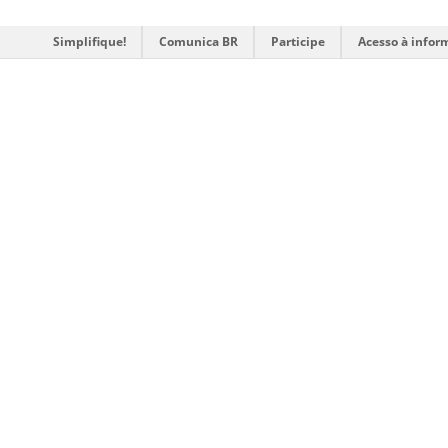
Simplifique!
Comunica BR
Participe
Acesso à infor