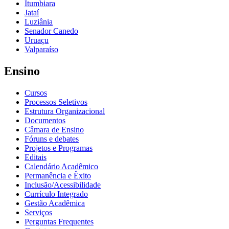
Itumbiara
Jataí
Luziânia
Senador Canedo
Uruaçu
Valparaíso
Ensino
Cursos
Processos Seletivos
Estrutura Organizacional
Documentos
Câmara de Ensino
Fóruns e debates
Projetos e Programas
Editais
Calendário Acadêmico
Permanência e Êxito
Inclusão/Acessibilidade
Currículo Integrado
Gestão Acadêmica
Serviços
Perguntas Frequentes