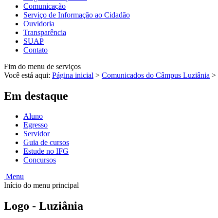
Comunicação
Serviço de Informação ao Cidadão
Ouvidoria
Transparência
SUAP
Contato
Fim do menu de serviços
Você está aqui:
Página inicial
>
Comunicados do Câmpus Luziânia
>
Em destaque
Aluno
Egresso
Servidor
Guia de cursos
Estude no IFG
Concursos
Menu
Início do menu principal
Logo - Luziânia