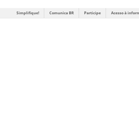
Simplifique!
Comunica BR
Participe
Acesso à infor