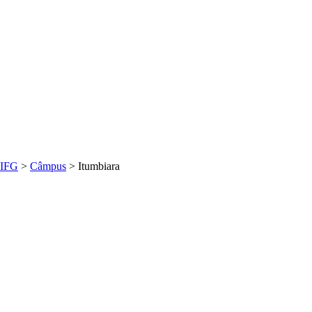
IFG
>
Câmpus
>
Itumbiara