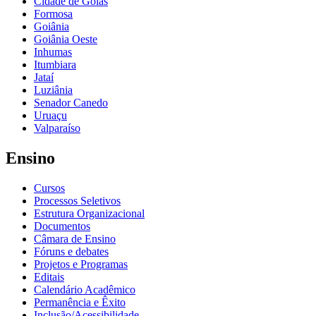
Cidade de Goiás
Formosa
Goiânia
Goiânia Oeste
Inhumas
Itumbiara
Jataí
Luziânia
Senador Canedo
Uruaçu
Valparaíso
Ensino
Cursos
Processos Seletivos
Estrutura Organizacional
Documentos
Câmara de Ensino
Fóruns e debates
Projetos e Programas
Editais
Calendário Acadêmico
Permanência e Êxito
Inclusão/Acessibilidade