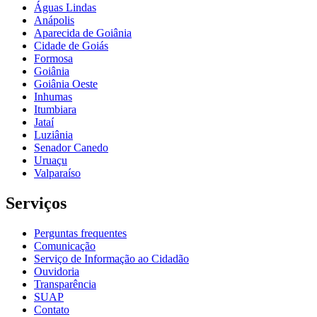
Águas Lindas
Anápolis
Aparecida de Goiânia
Cidade de Goiás
Formosa
Goiânia
Goiânia Oeste
Inhumas
Itumbiara
Jataí
Luziânia
Senador Canedo
Uruaçu
Valparaíso
Serviços
Perguntas frequentes
Comunicação
Serviço de Informação ao Cidadão
Ouvidoria
Transparência
SUAP
Contato