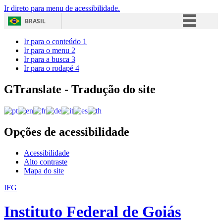
Ir direto para menu de acessibilidade.
BRASIL
Simplifique!
Ir para o conteúdo
1
Ir para o menu
2
Comunica BR
Ir para a busca
3
Ir para o rodapé
4
Participe
Acesso à informação
GTranslate - Tradução do site
Legislação
Canais
Opções de acessibilidade
Acessibilidade
Alto contraste
Mapa do site
IFG
Instituto Federal de Goiás