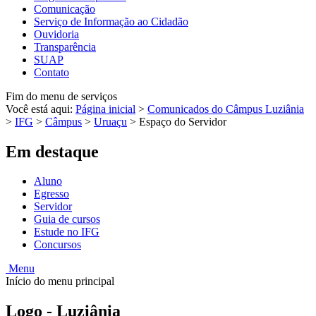
Comunicação
Serviço de Informação ao Cidadão
Ouvidoria
Transparência
SUAP
Contato
Fim do menu de serviços
Você está aqui:
Página inicial
>
Comunicados do Câmpus Luziânia
>
IFG
>
Câmpus
>
Uruaçu
>
Espaço do Servidor
Em destaque
Aluno
Egresso
Servidor
Guia de cursos
Estude no IFG
Concursos
Menu
Início do menu principal
Logo - Luziânia