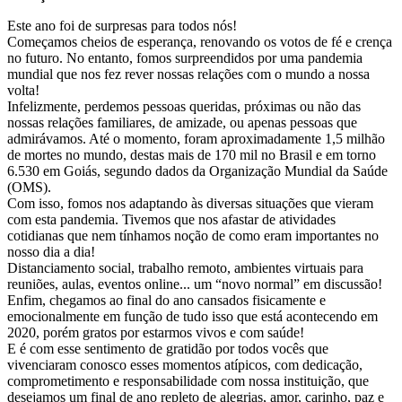
Este ano foi de surpresas para todos nós!
Começamos cheios de esperança, renovando os votos de fé e crença
no futuro. No entanto, fomos surpreendidos por uma pandemia
mundial que nos fez rever nossas relações com o mundo a nossa
volta!
Infelizmente, perdemos pessoas queridas, próximas ou não das
nossas relações familiares, de amizade, ou apenas pessoas que
admirávamos. Até o momento, foram aproximadamente 1,5 milhão
de mortes no mundo, destas mais de 170 mil no Brasil e em torno
6.530 em Goiás, segundo dados da Organização Mundial da Saúde
(OMS).
Com isso, fomos nos adaptando às diversas situações que vieram
com esta pandemia. Tivemos que nos afastar de atividades
cotidianas que nem tínhamos noção de como eram importantes no
nosso dia a dia!
Distanciamento social, trabalho remoto, ambientes virtuais para
reuniões, aulas, eventos online... um “novo normal” em discussão!
Enfim, chegamos ao final do ano cansados fisicamente e
emocionalmente em função de tudo isso que está acontecendo em
2020, porém gratos por estarmos vivos e com saúde!
E é com esse sentimento de gratidão por todos vocês que
vivenciaram conosco esses momentos atípicos, com dedicação,
comprometimento e responsabilidade com nossa instituição, que
desejamos um final de ano repleto de alegrias, amor, carinho, paz e