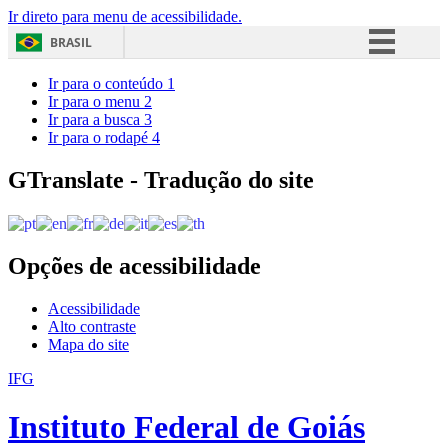
Ir direto para menu de acessibilidade.
BRASIL
Simplifique!
Ir para o conteúdo
1
Ir para o menu
2
Comunica BR
Ir para a busca
3
Ir para o rodapé
4
Participe
Acesso à informação
GTranslate - Tradução do site
Legislação
Canais
Opções de acessibilidade
Acessibilidade
Alto contraste
Mapa do site
IFG
Instituto Federal de Goiás