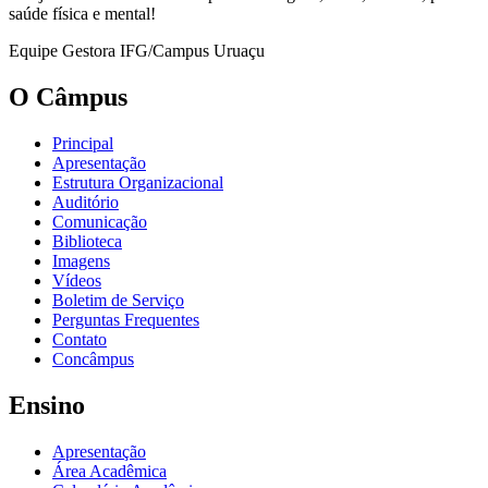
saúde física e mental!
Equipe Gestora IFG/Campus Uruaçu
O Câmpus
Principal
Apresentação
Estrutura Organizacional
Auditório
Comunicação
Biblioteca
Imagens
Vídeos
Boletim de Serviço
Perguntas Frequentes
Contato
Concâmpus
Ensino
Apresentação
Área Acadêmica