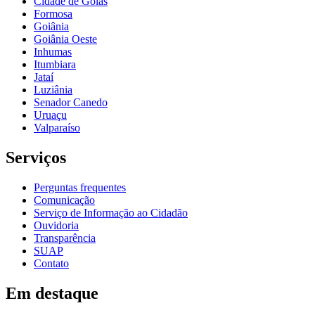
Cidade de Goiás
Formosa
Goiânia
Goiânia Oeste
Inhumas
Itumbiara
Jataí
Luziânia
Senador Canedo
Uruaçu
Valparaíso
Serviços
Perguntas frequentes
Comunicação
Serviço de Informação ao Cidadão
Ouvidoria
Transparência
SUAP
Contato
Em destaque