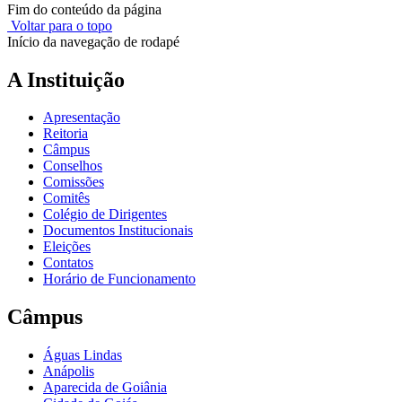
Fim do conteúdo da página
Voltar para o topo
Início da navegação de rodapé
A Instituição
Apresentação
Reitoria
Câmpus
Conselhos
Comissões
Comitês
Colégio de Dirigentes
Documentos Institucionais
Eleições
Contatos
Horário de Funcionamento
Câmpus
Águas Lindas
Anápolis
Aparecida de Goiânia