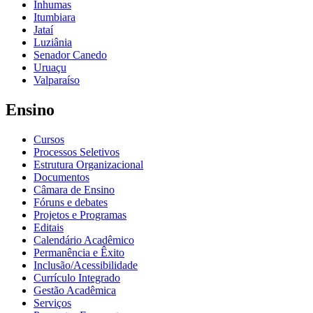
Inhumas
Itumbiara
Jataí
Luziânia
Senador Canedo
Uruaçu
Valparaíso
Ensino
Cursos
Processos Seletivos
Estrutura Organizacional
Documentos
Câmara de Ensino
Fóruns e debates
Projetos e Programas
Editais
Calendário Acadêmico
Permanência e Êxito
Inclusão/Acessibilidade
Currículo Integrado
Gestão Acadêmica
Serviços