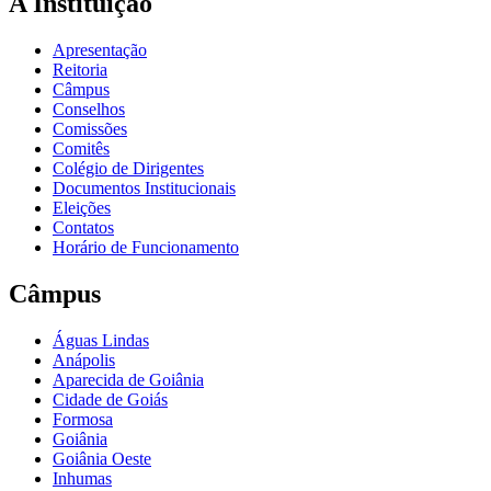
A Instituição
Apresentação
Reitoria
Câmpus
Conselhos
Comissões
Comitês
Colégio de Dirigentes
Documentos Institucionais
Eleições
Contatos
Horário de Funcionamento
Câmpus
Águas Lindas
Anápolis
Aparecida de Goiânia
Cidade de Goiás
Formosa
Goiânia
Goiânia Oeste
Inhumas