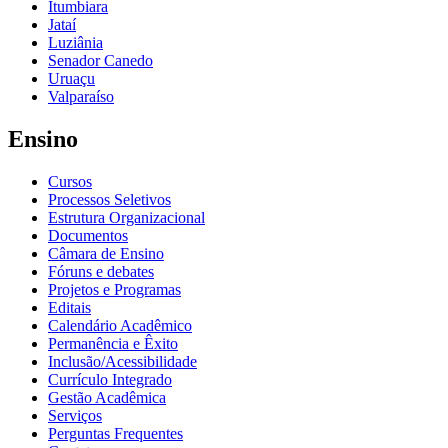
Itumbiara
Jataí
Luziânia
Senador Canedo
Uruaçu
Valparaíso
Ensino
Cursos
Processos Seletivos
Estrutura Organizacional
Documentos
Câmara de Ensino
Fóruns e debates
Projetos e Programas
Editais
Calendário Acadêmico
Permanência e Êxito
Inclusão/Acessibilidade
Currículo Integrado
Gestão Acadêmica
Serviços
Perguntas Frequentes