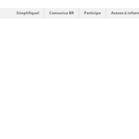
Simplifique!
Comunica BR
Participe
Acesso à infor