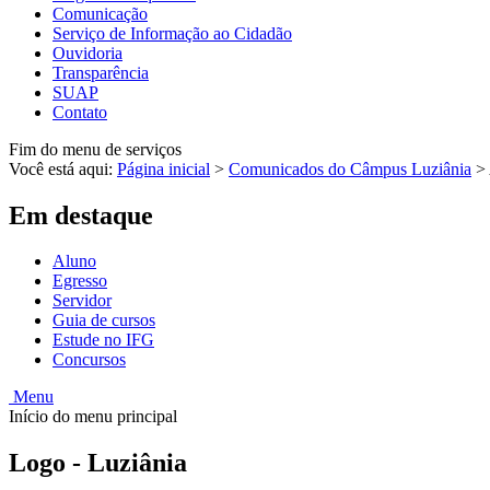
Comunicação
Serviço de Informação ao Cidadão
Ouvidoria
Transparência
SUAP
Contato
Fim do menu de serviços
Você está aqui:
Página inicial
>
Comunicados do Câmpus Luziânia
>
Em destaque
Aluno
Egresso
Servidor
Guia de cursos
Estude no IFG
Concursos
Menu
Início do menu principal
Logo - Luziânia