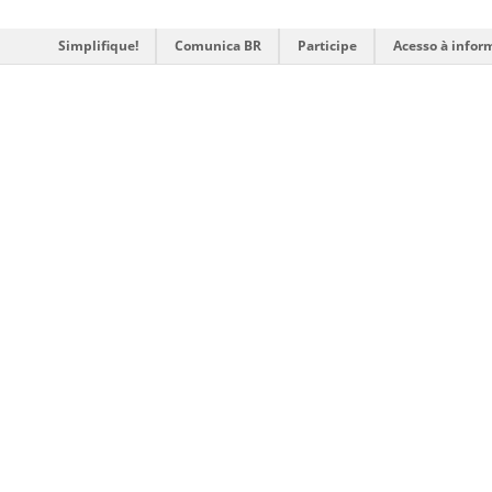
Simplifique!
Comunica BR
Participe
Acesso à infor