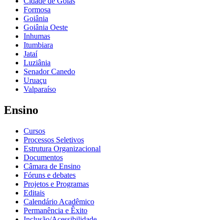
Cidade de Goiás
Formosa
Goiânia
Goiânia Oeste
Inhumas
Itumbiara
Jataí
Luziânia
Senador Canedo
Uruaçu
Valparaíso
Ensino
Cursos
Processos Seletivos
Estrutura Organizacional
Documentos
Câmara de Ensino
Fóruns e debates
Projetos e Programas
Editais
Calendário Acadêmico
Permanência e Êxito
Inclusão/Acessibilidade