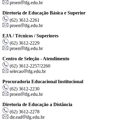
proen
ifg.edu.br
Diretoria de Educação Básica e Superior
(62) 3612-2261
proen
ifg.edu.br
EJA / Técnicos / Superiores
(62) 3612-2229
proen
ifg.edu.br
Centro de Seleção - Atendimento
(62) 3612-2257/2260
selecao
ifg.edu.br
Procuradoria Educacional Institucional
(62) 3612-2230
proen
ifg.edu.br
Diretoria de Educação a Distância
(62) 3612-2278
dir.ead
ifg.edu.br