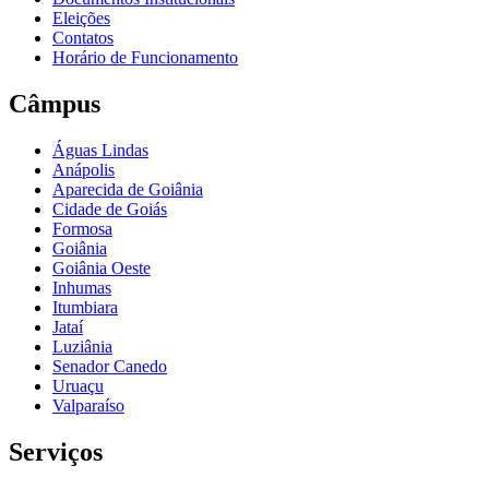
Eleições
Contatos
Horário de Funcionamento
Câmpus
Águas Lindas
Anápolis
Aparecida de Goiânia
Cidade de Goiás
Formosa
Goiânia
Goiânia Oeste
Inhumas
Itumbiara
Jataí
Luziânia
Senador Canedo
Uruaçu
Valparaíso
Serviços