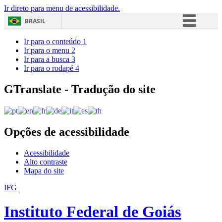
Ir direto para menu de acessibilidade.
BRASIL
Simplifique!
Ir para o conteúdo
1
Ir para o menu
2
Comunica BR
Ir para a busca
3
Ir para o rodapé
4
Participe
Acesso à informação
GTranslate - Tradução do site
Legislação
Canais
Opções de acessibilidade
Acessibilidade
Alto contraste
Mapa do site
IFG
Instituto Federal de Goiás