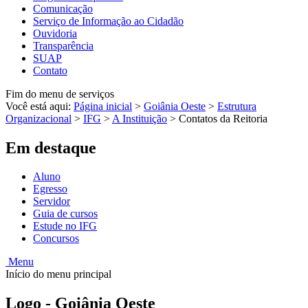
Comunicação
Serviço de Informação ao Cidadão
Ouvidoria
Transparência
SUAP
Contato
Fim do menu de serviços
Você está aqui:
Página inicial
>
Goiânia Oeste
>
Estrutura
Organizacional
>
IFG
>
A Instituição
>
Contatos da Reitoria
Em destaque
Aluno
Egresso
Servidor
Guia de cursos
Estude no IFG
Concursos
Menu
Início do menu principal
Logo - Goiânia Oeste