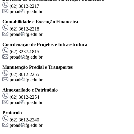
(62) 3612-2217
proad
ifg.edu.br
Contabilidade e Execução Financeira
(62) 3612-2218
proad
ifg.edu.br
Coordenação de Projetos e Infraestrutura
(62) 3237-1815
proad
ifg.edu.br
Manutenção Predial e Transportes
(62) 3612-2255
proad
ifg.edu.br
Almoxarifado e Patrimônio
(62) 3612-2254
proad
ifg.edu.br
Protocolo
(62) 3612-2240
proad
ifg.edu.br