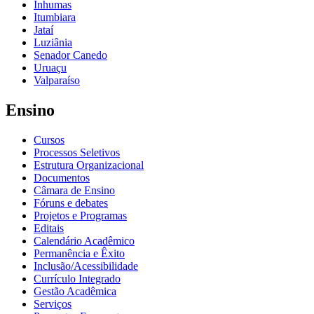
Inhumas
Itumbiara
Jataí
Luziânia
Senador Canedo
Uruaçu
Valparaíso
Ensino
Cursos
Processos Seletivos
Estrutura Organizacional
Documentos
Câmara de Ensino
Fóruns e debates
Projetos e Programas
Editais
Calendário Acadêmico
Permanência e Êxito
Inclusão/Acessibilidade
Currículo Integrado
Gestão Acadêmica
Serviços