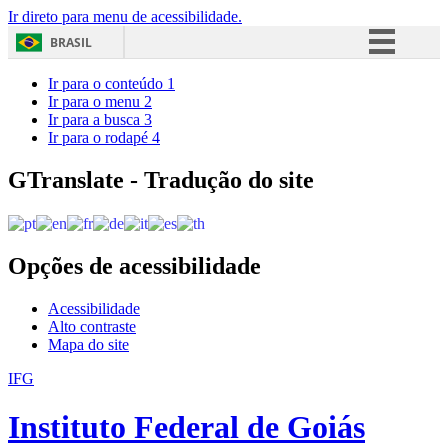
Ir direto para menu de acessibilidade.
BRASIL
Simplifique!
Ir para o conteúdo
1
Ir para o menu
2
Comunica BR
Ir para a busca
3
Ir para o rodapé
4
Participe
Acesso à informação
GTranslate - Tradução do site
Legislação
Canais
Opções de acessibilidade
Acessibilidade
Alto contraste
Mapa do site
IFG
Instituto Federal de Goiás