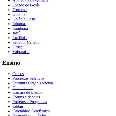
Aparecida de Goiânia
Cidade de Goiás
Formosa
Goiânia
Goiânia Oeste
Inhumas
Itumbiara
Jataí
Luziânia
Senador Canedo
Uruaçu
Valparaíso
Ensino
Cursos
Processos Seletivos
Estrutura Organizacional
Documentos
Câmara de Ensino
Fóruns e debates
Projetos e Programas
Editais
Calendário Acadêmico
Permanência e Êxito