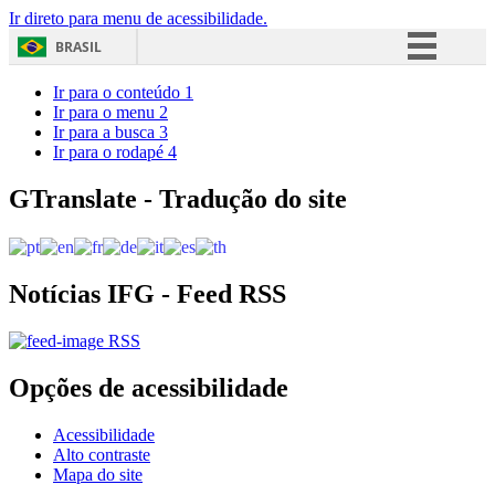
Ir direto para menu de acessibilidade.
BRASIL
Simplifique!
Ir para o conteúdo
1
Ir para o menu
2
Comunica BR
Ir para a busca
3
Ir para o rodapé
4
Participe
Acesso à informação
GTranslate - Tradução do site
Legislação
Canais
Notícias IFG - Feed RSS
RSS
Opções de acessibilidade
Acessibilidade
Alto contraste
Mapa do site