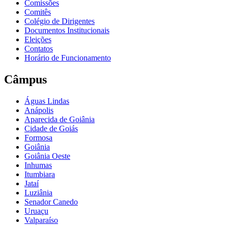
Comissões
Comitês
Colégio de Dirigentes
Documentos Institucionais
Eleições
Contatos
Horário de Funcionamento
Câmpus
Águas Lindas
Anápolis
Aparecida de Goiânia
Cidade de Goiás
Formosa
Goiânia
Goiânia Oeste
Inhumas
Itumbiara
Jataí
Luziânia
Senador Canedo
Uruaçu
Valparaíso