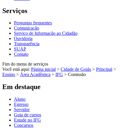
Serviços
Perguntas frequentes
Comunicação
Serviço de Informação ao Cidadão
Ouvidoria
Transparência
SUAP
Contato
Fim do menu de serviços
Você está aqui:
Página inicial
>
Cidade de Goiás
>
Principal
>
Ensino
>
Área Acadêmica
>
IFG
>
Comissão
Em destaque
Aluno
Egresso
Servidor
Guia de cursos
Estude no IFG
Concursos