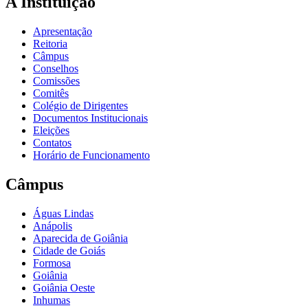
A Instituição
Apresentação
Reitoria
Câmpus
Conselhos
Comissões
Comitês
Colégio de Dirigentes
Documentos Institucionais
Eleições
Contatos
Horário de Funcionamento
Câmpus
Águas Lindas
Anápolis
Aparecida de Goiânia
Cidade de Goiás
Formosa
Goiânia
Goiânia Oeste
Inhumas