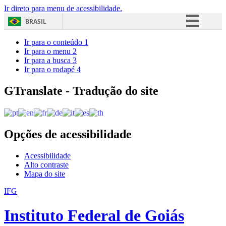
Ir direto para menu de acessibilidade.
BRASIL
Simplifique!
Ir para o conteúdo
1
Ir para o menu
2
Comunica BR
Ir para a busca
3
Ir para o rodapé
4
Participe
Acesso à informação
GTranslate - Tradução do site
Legislação
Canais
Opções de acessibilidade
Acessibilidade
Alto contraste
Mapa do site
IFG
Instituto Federal de Goiás