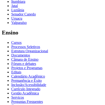
Itumbiara
Jataí
Luziânia
Senador Canedo
Uruaçu
Valparaíso
Ensino
Cursos
Processos Seletivos
Estrutura Organizacional
Documentos
Câmara de Ensino
Fóruns e debates
Projetos e Programas
Editais
Calendário Acadêmico
Permanência e Êxito
Inclusão/Acessibilidade
Currículo Integrado
Gestão Acadêmica
Serviços
Perguntas Frequentes