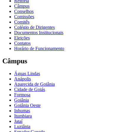
Reitoria
Câmpus
Conselhos
Comissões
Comitês
Colégio de Dirigentes
Documentos Institucionais
Eleições
Contatos
Horário de Funcionamento
Câmpus
Águas Lindas
Anápolis
Aparecida de Goiânia
Cidade de Goiás
Formosa
Goiânia
Goiânia Oeste
Inhumas
Itumbiara
Jataí
Luziânia
Senador Canedo