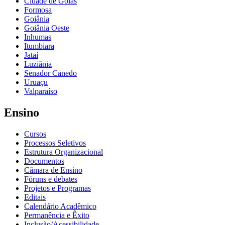
Cidade de Goiás
Formosa
Goiânia
Goiânia Oeste
Inhumas
Itumbiara
Jataí
Luziânia
Senador Canedo
Uruaçu
Valparaíso
Ensino
Cursos
Processos Seletivos
Estrutura Organizacional
Documentos
Câmara de Ensino
Fóruns e debates
Projetos e Programas
Editais
Calendário Acadêmico
Permanência e Êxito
Inclusão/Acessibilidade