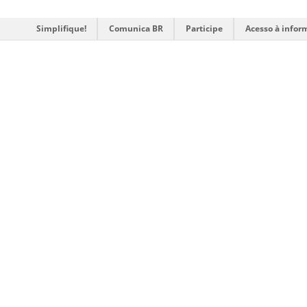
Simplifique!
Comunica BR
Participe
Acesso à infor