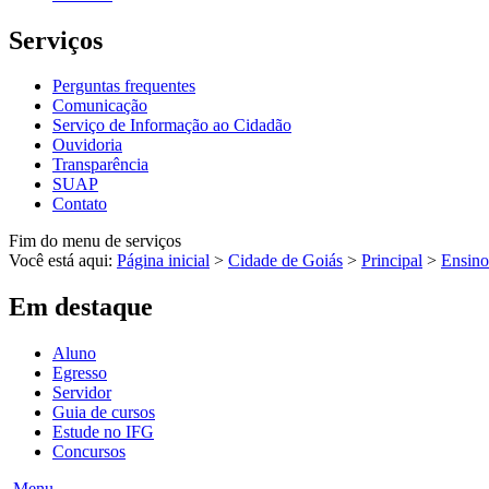
Serviços
Perguntas frequentes
Comunicação
Serviço de Informação ao Cidadão
Ouvidoria
Transparência
SUAP
Contato
Fim do menu de serviços
Você está aqui:
Página inicial
>
Cidade de Goiás
>
Principal
>
Ensino
Em destaque
Aluno
Egresso
Servidor
Guia de cursos
Estude no IFG
Concursos
Menu