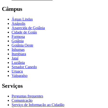
Câmpus
Águas Lindas
Anápolis
Aparecida de Goiânia
Cidade de Goiás
Formosa
Goiânia
Goiânia Oeste
Inhumas
Itumbiara
Jataí
Luziânia
Senador Canedo
Uruaçu
Valparaíso
Serviços
Perguntas frequentes
Comunicação
Serviço de Informação ao Cidadão