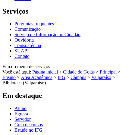
Serviços
Perguntas frequentes
Comunicação
Serviço de Informação ao Cidadão
Ouvidoria
Transparência
SUAP
Contato
Fim do menu de serviços
Você está aqui:
Página inicial
>
Cidade de Goiás
>
Principal
>
Ensino
>
Área Acadêmica
>
IFG
>
Câmpus
>
Valparaíso
>
Biblioteca (Valparaíso)
Em destaque
Aluno
Egresso
Servidor
Guia de cursos
Estude no IFG