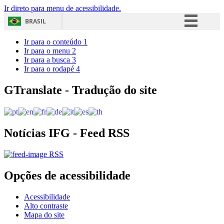
Ir direto para menu de acessibilidade.
BRASIL
Simplifique!
Ir para o conteúdo
1
Ir para o menu
2
Comunica BR
Ir para a busca
3
Ir para o rodapé
4
Participe
Acesso à informação
GTranslate - Tradução do site
Legislação
Canais
Notícias IFG - Feed RSS
RSS
Opções de acessibilidade
Acessibilidade
Alto contraste
Mapa do site