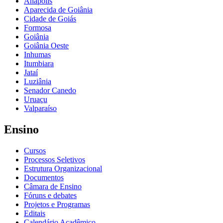
Anápolis
Aparecida de Goiânia
Cidade de Goiás
Formosa
Goiânia
Goiânia Oeste
Inhumas
Itumbiara
Jataí
Luziânia
Senador Canedo
Uruaçu
Valparaíso
Ensino
Cursos
Processos Seletivos
Estrutura Organizacional
Documentos
Câmara de Ensino
Fóruns e debates
Projetos e Programas
Editais
Calendário Acadêmico