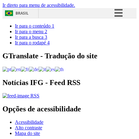
Ir direto para menu de acessibilidade.
BRASIL
Simplifique!
Ir para o conteúdo
1
Ir para o menu
2
Comunica BR
Ir para a busca
3
Ir para o rodapé
4
Participe
Acesso à informação
GTranslate - Tradução do site
Legislação
Canais
Notícias IFG - Feed RSS
RSS
Opções de acessibilidade
Acessibilidade
Alto contraste
Mapa do site