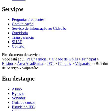
Serviços
Perguntas frequentes
Comunicação
Serviço de Informação ao Cidadão
Ouvidoria
Transparência
SUAP
Contato
Fim do menu de serviços
Você está aqui:
Página inicial
>
Cidade de Goiás
>
Principal
>
Ensino
>
Área Acadêmica
>
IFG
>
Câmpus
>
Valparaíso
>
Boletim
de Serviço - Valparaíso
Em destaque
Aluno
Egresso
Servidor
Guia de cursos
Estude no IFG