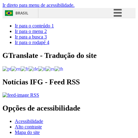
Ir direto para menu de acessibilidade.
BRASIL
Simplifique!
Ir para o conteúdo
1
Ir para o menu
2
Comunica BR
Ir para a busca
3
Ir para o rodapé
4
Participe
Acesso à informação
GTranslate - Tradução do site
Legislação
Canais
Notícias IFG - Feed RSS
RSS
Opções de acessibilidade
Acessibilidade
Alto contraste
Mapa do site