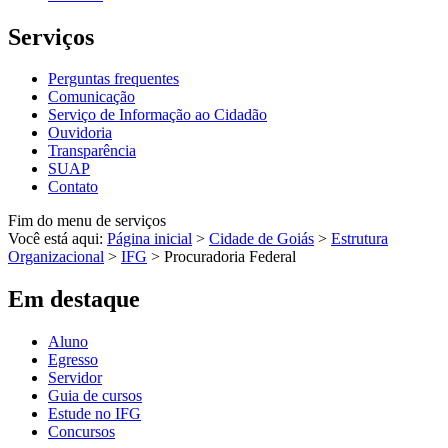
Serviços
Perguntas frequentes
Comunicação
Serviço de Informação ao Cidadão
Ouvidoria
Transparência
SUAP
Contato
Fim do menu de serviços
Você está aqui:
Página inicial
>
Cidade de Goiás
>
Estrutura
Organizacional
>
IFG
>
Procuradoria Federal
Em destaque
Aluno
Egresso
Servidor
Guia de cursos
Estude no IFG
Concursos