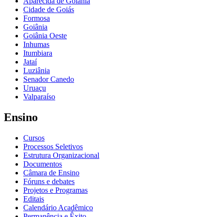
Aparecida de Goiânia
Cidade de Goiás
Formosa
Goiânia
Goiânia Oeste
Inhumas
Itumbiara
Jataí
Luziânia
Senador Canedo
Uruaçu
Valparaíso
Ensino
Cursos
Processos Seletivos
Estrutura Organizacional
Documentos
Câmara de Ensino
Fóruns e debates
Projetos e Programas
Editais
Calendário Acadêmico
Permanência e Êxito