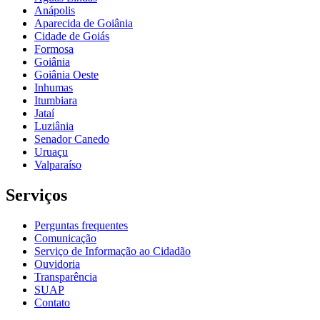
Anápolis
Aparecida de Goiânia
Cidade de Goiás
Formosa
Goiânia
Goiânia Oeste
Inhumas
Itumbiara
Jataí
Luziânia
Senador Canedo
Uruaçu
Valparaíso
Serviços
Perguntas frequentes
Comunicação
Serviço de Informação ao Cidadão
Ouvidoria
Transparência
SUAP
Contato