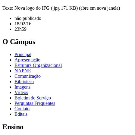
Texto Nova logo do IFG (.jpg 171 KB) (abre em nova janela)
não publicado
18/02/16
23h59
O Câmpus
Principal
Apresentação
Estrutura Organizacional
NAPNE
Comunicação
Biblioteca
Imagens
Vídeos
Boletim de Serviço
Perguntas Frequentes
Contato
Editais
Ensino