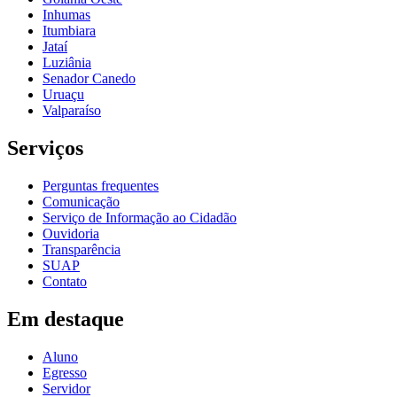
Inhumas
Itumbiara
Jataí
Luziânia
Senador Canedo
Uruaçu
Valparaíso
Serviços
Perguntas frequentes
Comunicação
Serviço de Informação ao Cidadão
Ouvidoria
Transparência
SUAP
Contato
Em destaque
Aluno
Egresso
Servidor