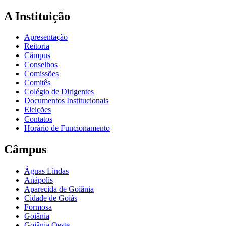
A Instituição
Apresentação
Reitoria
Câmpus
Conselhos
Comissões
Comitês
Colégio de Dirigentes
Documentos Institucionais
Eleições
Contatos
Horário de Funcionamento
Câmpus
Águas Lindas
Anápolis
Aparecida de Goiânia
Cidade de Goiás
Formosa
Goiânia
Goiânia Oeste