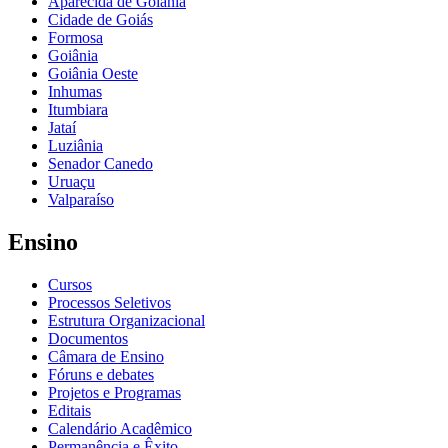
Aparecida de Goiânia
Cidade de Goiás
Formosa
Goiânia
Goiânia Oeste
Inhumas
Itumbiara
Jataí
Luziânia
Senador Canedo
Uruaçu
Valparaíso
Ensino
Cursos
Processos Seletivos
Estrutura Organizacional
Documentos
Câmara de Ensino
Fóruns e debates
Projetos e Programas
Editais
Calendário Acadêmico
Permanência e Êxito