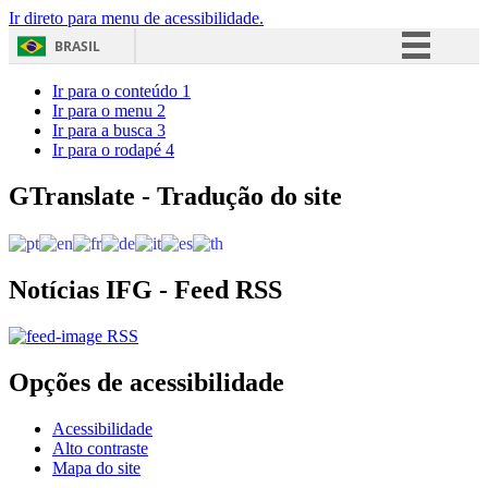
Ir direto para menu de acessibilidade.
BRASIL
Simplifique!
Ir para o conteúdo
1
Ir para o menu
2
Comunica BR
Ir para a busca
3
Ir para o rodapé
4
Participe
Acesso à informação
GTranslate - Tradução do site
Legislação
Canais
Notícias IFG - Feed RSS
RSS
Opções de acessibilidade
Acessibilidade
Alto contraste
Mapa do site