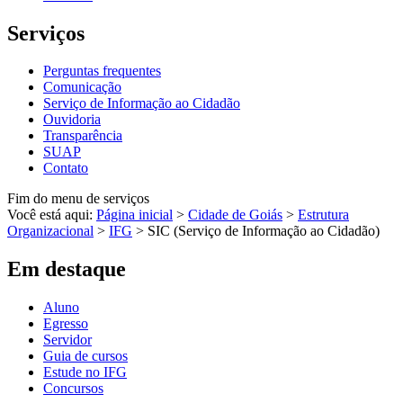
Serviços
Perguntas frequentes
Comunicação
Serviço de Informação ao Cidadão
Ouvidoria
Transparência
SUAP
Contato
Fim do menu de serviços
Você está aqui:
Página inicial
>
Cidade de Goiás
>
Estrutura
Organizacional
>
IFG
>
SIC (Serviço de Informação ao Cidadão)
Em destaque
Aluno
Egresso
Servidor
Guia de cursos
Estude no IFG
Concursos