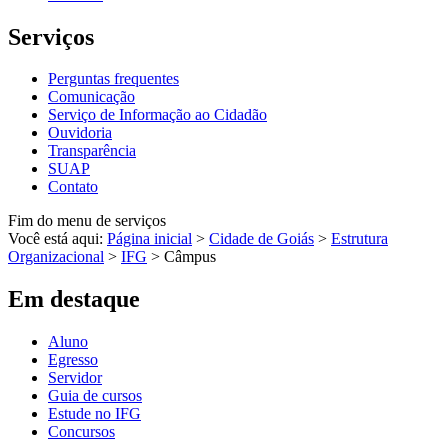
Serviços
Perguntas frequentes
Comunicação
Serviço de Informação ao Cidadão
Ouvidoria
Transparência
SUAP
Contato
Fim do menu de serviços
Você está aqui:
Página inicial
>
Cidade de Goiás
>
Estrutura
Organizacional
>
IFG
>
Câmpus
Em destaque
Aluno
Egresso
Servidor
Guia de cursos
Estude no IFG
Concursos