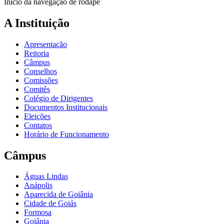
Início da navegação de rodapé
A Instituição
Apresentação
Reitoria
Câmpus
Conselhos
Comissões
Comitês
Colégio de Dirigentes
Documentos Institucionais
Eleições
Contatos
Horário de Funcionamento
Câmpus
Águas Lindas
Anápolis
Aparecida de Goiânia
Cidade de Goiás
Formosa
Goiânia