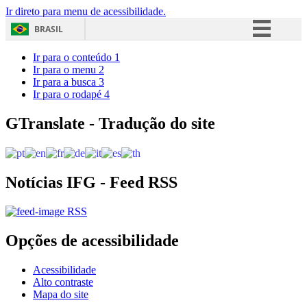
Ir direto para menu de acessibilidade.
BRASIL
Simplifique!
Ir para o conteúdo
1
Ir para o menu
2
Comunica BR
Ir para a busca
3
Ir para o rodapé
4
Participe
Acesso à informação
GTranslate - Tradução do site
Legislação
Canais
Notícias IFG - Feed RSS
RSS
Opções de acessibilidade
Acessibilidade
Alto contraste
Mapa do site