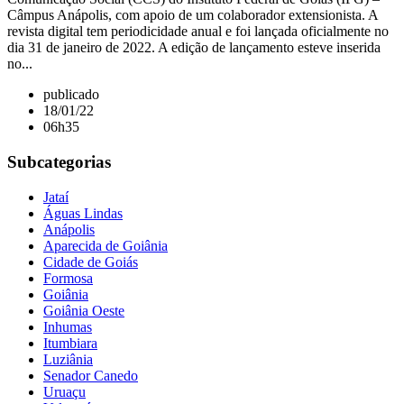
Câmpus Anápolis, com apoio de um colaborador extensionista. A
revista digital tem periodicidade anual e foi lançada oficialmente no
dia 31 de janeiro de 2022. A edição de lançamento esteve inserida
no...
publicado
18/01/22
06h35
Subcategorias
Jataí
Águas Lindas
Anápolis
Aparecida de Goiânia
Cidade de Goiás
Formosa
Goiânia
Goiânia Oeste
Inhumas
Itumbiara
Luziânia
Senador Canedo
Uruaçu