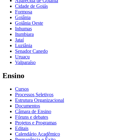
Aparecida de Goiânia
Cidade de Goiás
Formosa
Goiânia
Goiânia Oeste
Inhumas
Itumbiara
Jataí
Luziânia
Senador Canedo
Uruaçu
Valparaíso
Ensino
Cursos
Processos Seletivos
Estrutura Organizacional
Documentos
Câmara de Ensino
Fóruns e debates
Projetos e Programas
Editais
Calendário Acadêmico
Permanência e Êxito