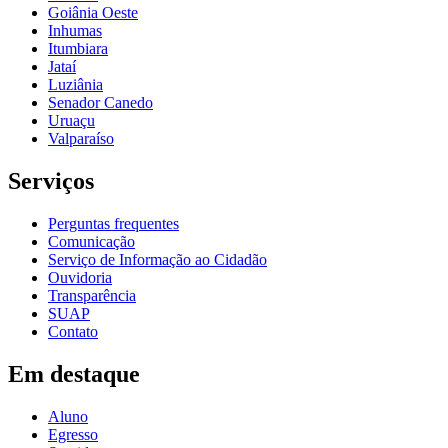
Goiânia Oeste
Inhumas
Itumbiara
Jataí
Luziânia
Senador Canedo
Uruaçu
Valparaíso
Serviços
Perguntas frequentes
Comunicação
Serviço de Informação ao Cidadão
Ouvidoria
Transparência
SUAP
Contato
Em destaque
Aluno
Egresso