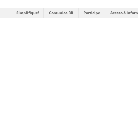
Simplifique!
Comunica BR
Participe
Acesso à infor