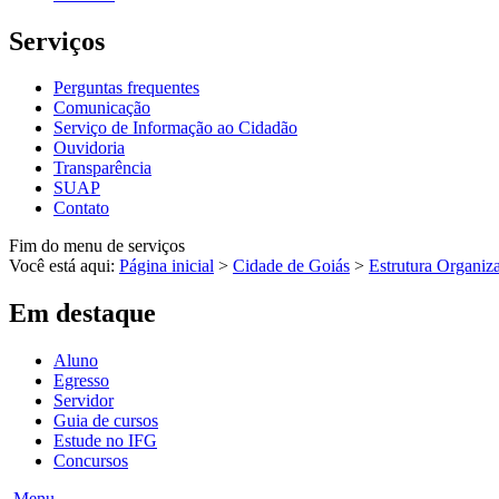
Serviços
Perguntas frequentes
Comunicação
Serviço de Informação ao Cidadão
Ouvidoria
Transparência
SUAP
Contato
Fim do menu de serviços
Você está aqui:
Página inicial
>
Cidade de Goiás
>
Estrutura Organiz
Em destaque
Aluno
Egresso
Servidor
Guia de cursos
Estude no IFG
Concursos
Menu