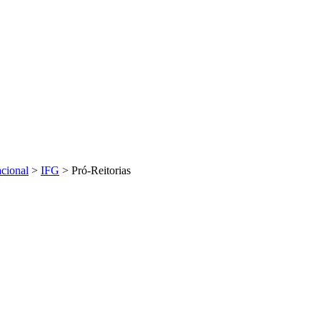
acional
>
IFG
>
Pró-Reitorias