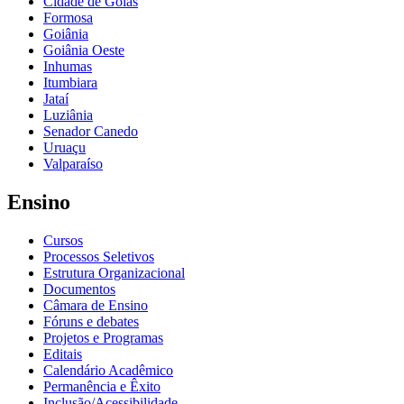
Cidade de Goiás
Formosa
Goiânia
Goiânia Oeste
Inhumas
Itumbiara
Jataí
Luziânia
Senador Canedo
Uruaçu
Valparaíso
Ensino
Cursos
Processos Seletivos
Estrutura Organizacional
Documentos
Câmara de Ensino
Fóruns e debates
Projetos e Programas
Editais
Calendário Acadêmico
Permanência e Êxito
Inclusão/Acessibilidade