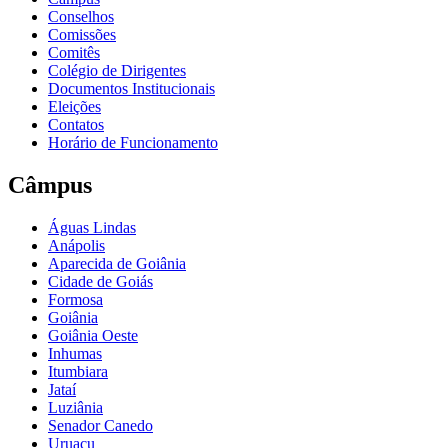
Conselhos
Comissões
Comitês
Colégio de Dirigentes
Documentos Institucionais
Eleições
Contatos
Horário de Funcionamento
Câmpus
Águas Lindas
Anápolis
Aparecida de Goiânia
Cidade de Goiás
Formosa
Goiânia
Goiânia Oeste
Inhumas
Itumbiara
Jataí
Luziânia
Senador Canedo
Uruaçu