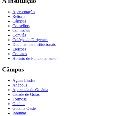
A Instituição
Apresentação
Reitoria
Câmpus
Conselhos
Comissões
Comitês
Colégio de Dirigentes
Documentos Institucionais
Eleições
Contatos
Horário de Funcionamento
Câmpus
Águas Lindas
Anápolis
Aparecida de Goiânia
Cidade de Goiás
Formosa
Goiânia
Goiânia Oeste
Inhumas