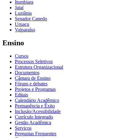
Itumbiara
Jataí
Luziânia
Senador Canedo
Uruaçu
Valparaíso
Ensino
Cursos
Processos Seletivos
Estrutura Organizacional
Documentos
Câmara de Ensino
Fóruns e debates
Projetos e Programas
Editais
Calendário Acadêmico
Permanência e Êxito
Inclusão/Acessibilidade
Currículo Integrado
Gestão Acadêmica
Serviços
Perguntas Frequentes