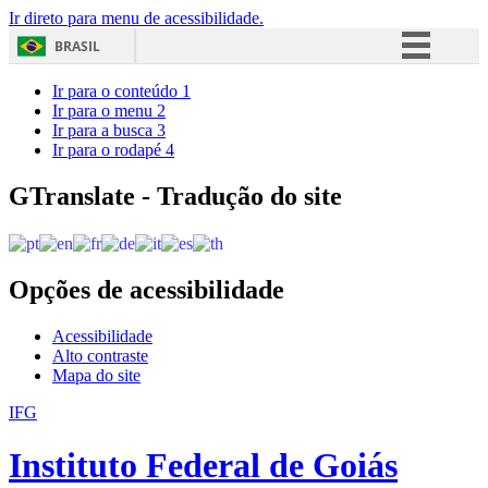
Ir direto para menu de acessibilidade.
BRASIL
Simplifique!
Ir para o conteúdo
1
Ir para o menu
2
Comunica BR
Ir para a busca
3
Ir para o rodapé
4
Participe
Acesso à informação
GTranslate - Tradução do site
Legislação
Canais
Opções de acessibilidade
Acessibilidade
Alto contraste
Mapa do site
IFG
Instituto Federal de Goiás