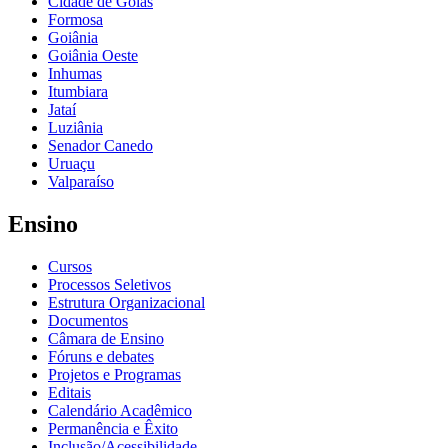
Cidade de Goiás
Formosa
Goiânia
Goiânia Oeste
Inhumas
Itumbiara
Jataí
Luziânia
Senador Canedo
Uruaçu
Valparaíso
Ensino
Cursos
Processos Seletivos
Estrutura Organizacional
Documentos
Câmara de Ensino
Fóruns e debates
Projetos e Programas
Editais
Calendário Acadêmico
Permanência e Êxito
Inclusão/Acessibilidade