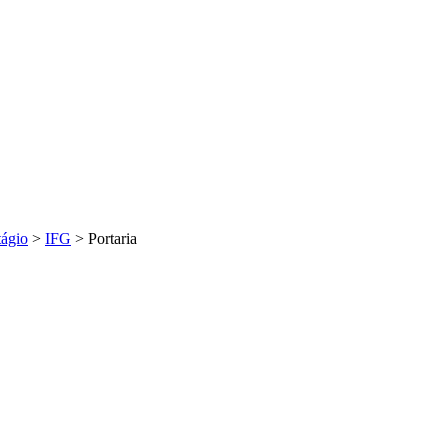
tágio
>
IFG
>
Portaria