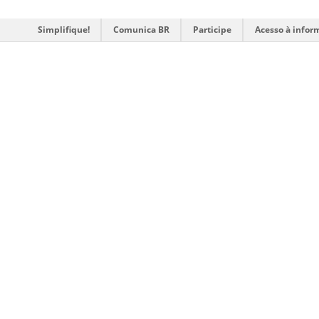
Simplifique!
Comunica BR
Participe
Acesso à infor