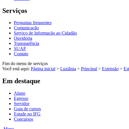
Serviços
Perguntas frequentes
Comunicação
Serviço de Informação ao Cidadão
Ouvidoria
Transparência
SUAP
Contato
Fim do menu de serviços
Você está aqui:
Página inicial
>
Luziânia
>
Principal
>
Extensão
>
Es
Em destaque
Aluno
Egresso
Servidor
Guia de cursos
Estude no IFG
Concursos
Menu