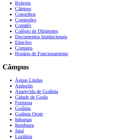
Reitoria
Câmpus
Conselhos
Comissões
Comitês
Colégio de Dirigentes
Documentos Institucionais
Eleições
Contatos
Horário de Funcionamento
Câmpus
Águas Lindas
Anápolis
Aparecida de Goiânia
Cidade de Goiás
Formosa
Goiânia
Goiânia Oeste
Inhumas
Itumbiara
Jataí
Luziânia