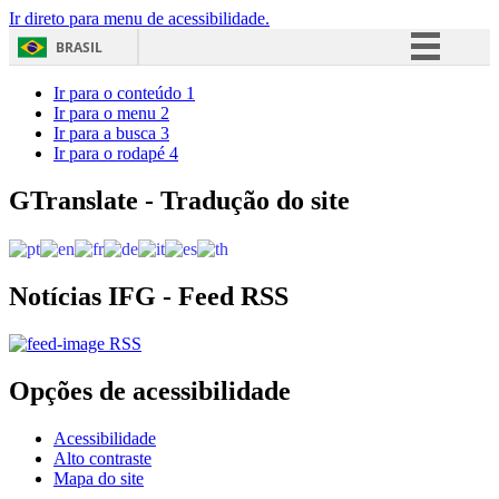
Ir direto para menu de acessibilidade.
BRASIL
Simplifique!
Ir para o conteúdo
1
Ir para o menu
2
Comunica BR
Ir para a busca
3
Ir para o rodapé
4
Participe
Acesso à informação
GTranslate - Tradução do site
Legislação
Canais
Notícias IFG - Feed RSS
RSS
Opções de acessibilidade
Acessibilidade
Alto contraste
Mapa do site