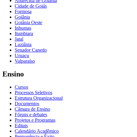
Aparecida de Goiânia
Cidade de Goiás
Formosa
Goiânia
Goiânia Oeste
Inhumas
Itumbiara
Jataí
Luziânia
Senador Canedo
Uruaçu
Valparaíso
Ensino
Cursos
Processos Seletivos
Estrutura Organizacional
Documentos
Câmara de Ensino
Fóruns e debates
Projetos e Programas
Editais
Calendário Acadêmico
Permanência e Êxito