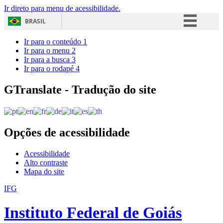
Ir direto para menu de acessibilidade.
BRASIL
Simplifique!
Ir para o conteúdo
1
Ir para o menu
2
Comunica BR
Ir para a busca
3
Ir para o rodapé
4
Participe
Acesso à informação
GTranslate - Tradução do site
Legislação
Canais
Opções de acessibilidade
Acessibilidade
Alto contraste
Mapa do site
IFG
Instituto Federal de Goiás