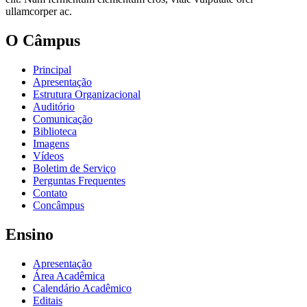
ullamcorper ac.
O Câmpus
Principal
Apresentação
Estrutura Organizacional
Auditório
Comunicação
Biblioteca
Imagens
Vídeos
Boletim de Serviço
Perguntas Frequentes
Contato
Concâmpus
Ensino
Apresentação
Área Acadêmica
Calendário Acadêmico
Editais