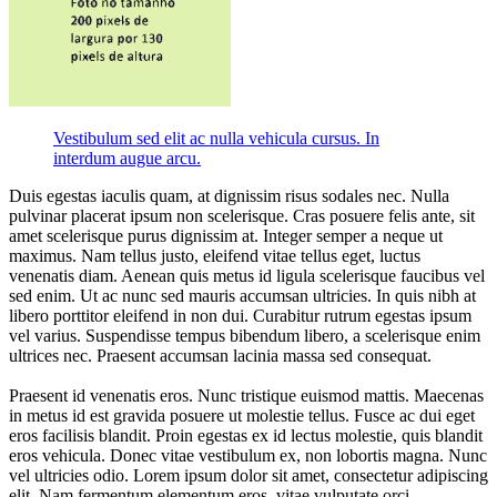
Vestibulum sed elit ac nulla vehicula cursus. In
interdum augue arcu.
Duis egestas iaculis quam, at dignissim risus sodales nec. Nulla
pulvinar placerat ipsum non scelerisque. Cras posuere felis ante, sit
amet scelerisque purus dignissim at. Integer semper a neque ut
maximus. Nam tellus justo, eleifend vitae tellus eget, luctus
venenatis diam. Aenean quis metus id ligula scelerisque faucibus vel
sed enim. Ut ac nunc sed mauris accumsan ultricies. In quis nibh at
libero porttitor eleifend in non dui. Curabitur rutrum egestas ipsum
vel varius. Suspendisse tempus bibendum libero, a scelerisque enim
ultrices nec. Praesent accumsan lacinia massa sed consequat.
Praesent id venenatis eros. Nunc tristique euismod mattis. Maecenas
in metus id est gravida posuere ut molestie tellus. Fusce ac dui eget
eros facilisis blandit. Proin egestas ex id lectus molestie, quis blandit
eros vehicula. Donec vitae vestibulum ex, non lobortis magna. Nunc
vel ultricies odio. Lorem ipsum dolor sit amet, consectetur adipiscing
elit. Nam fermentum elementum eros, vitae vulputate orci