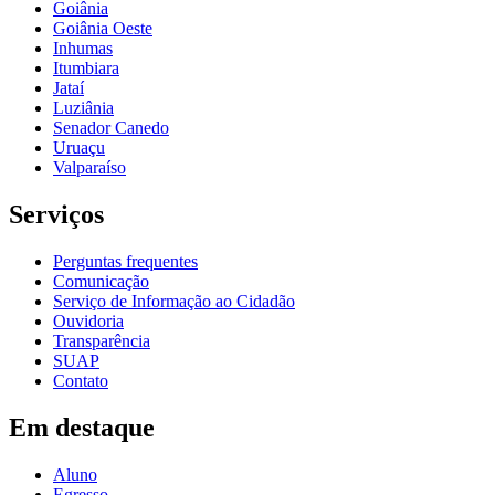
Goiânia
Goiânia Oeste
Inhumas
Itumbiara
Jataí
Luziânia
Senador Canedo
Uruaçu
Valparaíso
Serviços
Perguntas frequentes
Comunicação
Serviço de Informação ao Cidadão
Ouvidoria
Transparência
SUAP
Contato
Em destaque
Aluno
Egresso