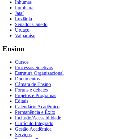
Inhumas
Itumbiara
Jataí
Luziânia
Senador Canedo
Uruaçu
Valparaíso
Ensino
Cursos
Processos Seletivos
Estrutura Organizacional
Documentos
Câmara de Ensino
Fóruns e debates
Projetos e Programas
Editais
Calendário Acadêmico
Permanência e Êxito
Inclusão/Acessibilidade
Currículo Integrado
Gestão Acadêmica
Serviços