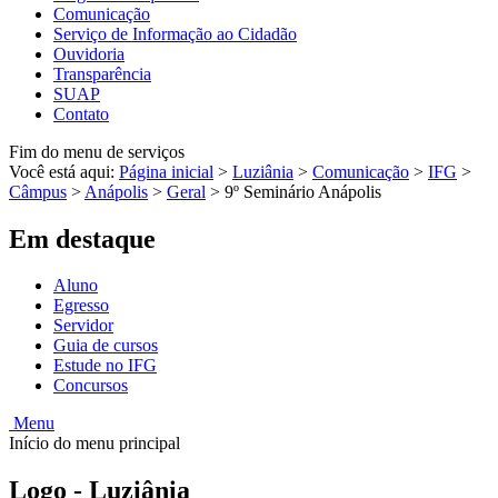
Comunicação
Serviço de Informação ao Cidadão
Ouvidoria
Transparência
SUAP
Contato
Fim do menu de serviços
Você está aqui:
Página inicial
>
Luziânia
>
Comunicação
>
IFG
>
Câmpus
>
Anápolis
>
Geral
>
9º Seminário Anápolis
Em destaque
Aluno
Egresso
Servidor
Guia de cursos
Estude no IFG
Concursos
Menu
Início do menu principal
Logo - Luziânia