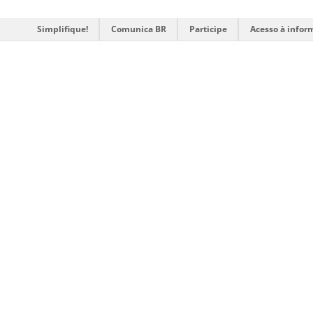
Simplifique!
Comunica BR
Participe
Acesso à infor