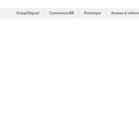
Simplifique!
Comunica BR
Participe
Acesso à infor