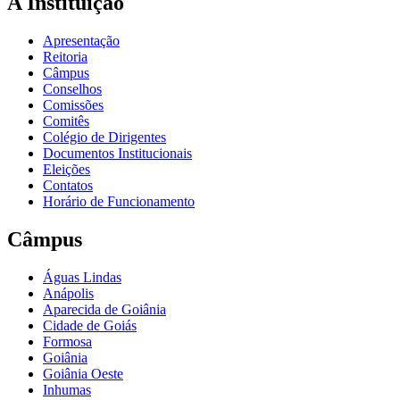
A Instituição
Apresentação
Reitoria
Câmpus
Conselhos
Comissões
Comitês
Colégio de Dirigentes
Documentos Institucionais
Eleições
Contatos
Horário de Funcionamento
Câmpus
Águas Lindas
Anápolis
Aparecida de Goiânia
Cidade de Goiás
Formosa
Goiânia
Goiânia Oeste
Inhumas