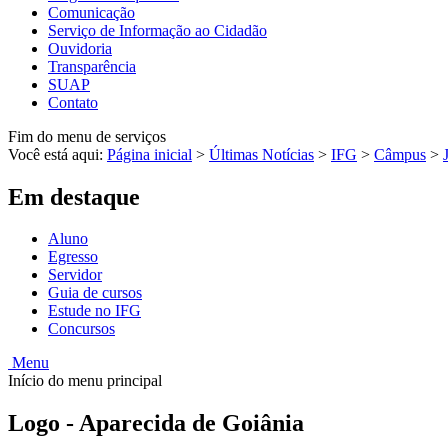
Comunicação
Serviço de Informação ao Cidadão
Ouvidoria
Transparência
SUAP
Contato
Fim do menu de serviços
Você está aqui:
Página inicial
>
Últimas Notícias
>
IFG
>
Câmpus
>
Em destaque
Aluno
Egresso
Servidor
Guia de cursos
Estude no IFG
Concursos
Menu
Início do menu principal
Logo - Aparecida de Goiânia