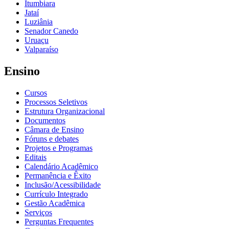
Itumbiara
Jataí
Luziânia
Senador Canedo
Uruaçu
Valparaíso
Ensino
Cursos
Processos Seletivos
Estrutura Organizacional
Documentos
Câmara de Ensino
Fóruns e debates
Projetos e Programas
Editais
Calendário Acadêmico
Permanência e Êxito
Inclusão/Acessibilidade
Currículo Integrado
Gestão Acadêmica
Serviços
Perguntas Frequentes