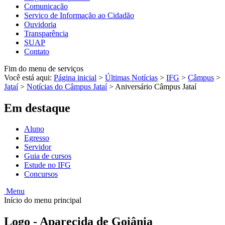
Comunicação
Serviço de Informação ao Cidadão
Ouvidoria
Transparência
SUAP
Contato
Fim do menu de serviços
Você está aqui:
Página inicial
>
Últimas Notícias
>
IFG
>
Câmpus
>
Jataí
>
Notícias do Câmpus Jataí
>
Aniversário Câmpus Jataí
Em destaque
Aluno
Egresso
Servidor
Guia de cursos
Estude no IFG
Concursos
Menu
Início do menu principal
Logo - Aparecida de Goiânia