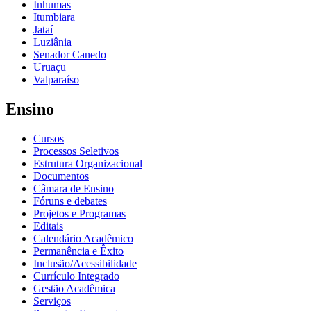
Inhumas
Itumbiara
Jataí
Luziânia
Senador Canedo
Uruaçu
Valparaíso
Ensino
Cursos
Processos Seletivos
Estrutura Organizacional
Documentos
Câmara de Ensino
Fóruns e debates
Projetos e Programas
Editais
Calendário Acadêmico
Permanência e Êxito
Inclusão/Acessibilidade
Currículo Integrado
Gestão Acadêmica
Serviços