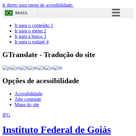
Ir direto para menu de acessibilidade.
BRASIL
Simplifique!
Ir para o conteúdo
1
Ir para o menu
2
Comunica BR
Ir para a busca
3
Ir para o rodapé
4
Participe
Acesso à informação
GTranslate - Tradução do site
Legislação
Canais
Opções de acessibilidade
Acessibilidade
Alto contraste
Mapa do site
IFG
Instituto Federal de Goiás