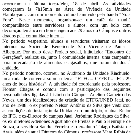
ocorreram na última terça-feira, 18 de abril. As atividades
começaram às 7h15min na Área de Vivência da Unidade
Flamboyant, com um momento cultural animado pela banda “Nota
Fora”. Neste momento, organizou-se um café da manhã
compartilhado entre servidores e alunos, com um bolo com
decoração temática em homenagem aos 29 anos do Câmpus e outros
doados pela comunidade interna.
No período vespertino, alunos e servidores visitaram os idosos
internos na Sociedade Beneficente São Vicente de Paula –
Albergue. Por meio deste Projeto social, intitulado: “Encontro de
Gerações”, realizou-se, junto à comunidade interna, uma campanha
para arrecadação de alimentos e agasalhos, que foram doados à
entidade.
No período noturno, ocorreu, no Auditório da Unidade Riachuelo,
uma roda de conversa sobre o tema: “ETFG... CEFET... IFG: 29
anos de boas histórias”. A atividade foi coordenada pela professora
Flomar Chagas e contou com a participação das seguintes
personalidades ligadas à história do Câmpus: Adelino Gameiro das
Neves, um dos idealizadores da criação da ETFG/UNED Jataí, no
ano de 1988; o ex-prefeito Nelson Antônio da Silva,que viabilizou
as condições de instalação da Unidade no município, o atual Reitor
do IFG, e ex-Diretor do campus Jataí, Jerônimo Rodrigues da Silva,
os ex-diretores Adenones Agostinho de Freitas e Paulo Henrique de
Souza, a servidora Sandra Ferreira e o ex-aluno Thiago Batista de
Assis, além da atual Diretora do Câmpus, professora Mara Rúbia de