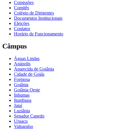
Comissões
Comitês
Colégio de Dirigentes
Documentos Institucionais
Eleições
Contatos
Horário de Funcionamento
Câmpus
Águas Lindas
Anápolis
Aparecida de Goiânia
Cidade de Goiás
Formosa
Goiânia
Goiânia Oeste
Inhumas
Itumbiara
Jataí
Luziânia
Senador Canedo
Uruaçu
Valparaíso