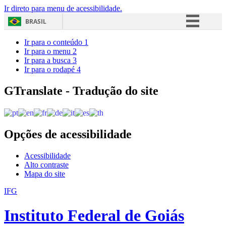
Ir direto para menu de acessibilidade.
BRASIL
Simplifique!
Ir para o conteúdo
1
Ir para o menu
2
Comunica BR
Ir para a busca
3
Ir para o rodapé
4
Participe
Acesso à informação
GTranslate - Tradução do site
Legislação
Canais
Opções de acessibilidade
Acessibilidade
Alto contraste
Mapa do site
IFG
Instituto Federal de Goiás