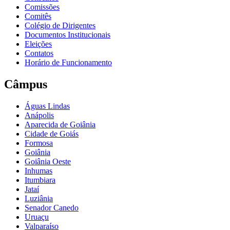
Comissões
Comitês
Colégio de Dirigentes
Documentos Institucionais
Eleições
Contatos
Horário de Funcionamento
Câmpus
Águas Lindas
Anápolis
Aparecida de Goiânia
Cidade de Goiás
Formosa
Goiânia
Goiânia Oeste
Inhumas
Itumbiara
Jataí
Luziânia
Senador Canedo
Uruaçu
Valparaíso