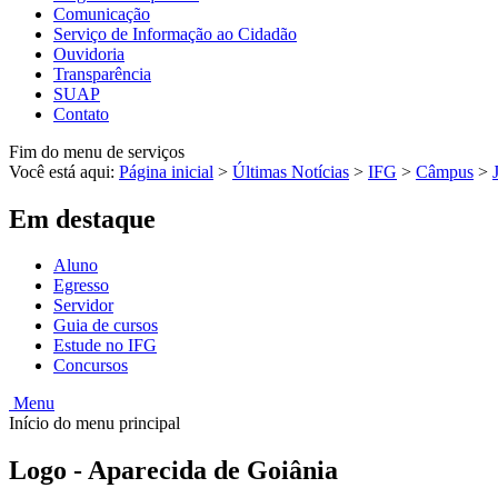
Comunicação
Serviço de Informação ao Cidadão
Ouvidoria
Transparência
SUAP
Contato
Fim do menu de serviços
Você está aqui:
Página inicial
>
Últimas Notícias
>
IFG
>
Câmpus
>
Em destaque
Aluno
Egresso
Servidor
Guia de cursos
Estude no IFG
Concursos
Menu
Início do menu principal
Logo - Aparecida de Goiânia