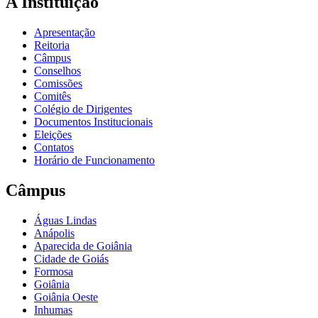
A Instituição
Apresentação
Reitoria
Câmpus
Conselhos
Comissões
Comitês
Colégio de Dirigentes
Documentos Institucionais
Eleições
Contatos
Horário de Funcionamento
Câmpus
Águas Lindas
Anápolis
Aparecida de Goiânia
Cidade de Goiás
Formosa
Goiânia
Goiânia Oeste
Inhumas