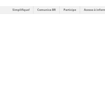
Simplifique!
Comunica BR
Participe
Acesso à infor