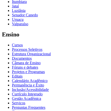
Itumbiara
Jataí
Luziânia
Senador Canedo
Uruaçu
Valparaíso
Ensino
Cursos
Processos Seletivos
Estrutura Organizacional
Documentos
Câmara de Ensino
Fóruns e debates
Projetos e Programas
Editais
Calendário Acadêmico
Permanência e Êxito
Inclusão/Acessibilidade
Currículo Integrado
Gestão Acadêmica
Serviços
Perguntas Frequentes