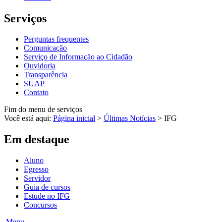
Serviços
Perguntas frequentes
Comunicação
Serviço de Informação ao Cidadão
Ouvidoria
Transparência
SUAP
Contato
Fim do menu de serviços
Você está aqui:
Página inicial
>
Últimas Notícias
>
IFG
Em destaque
Aluno
Egresso
Servidor
Guia de cursos
Estude no IFG
Concursos
Menu