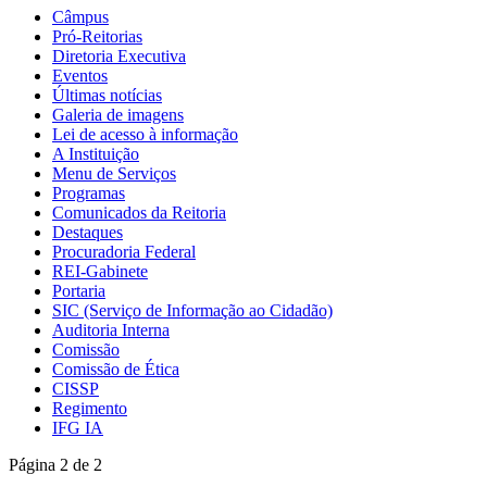
Câmpus
Pró-Reitorias
Diretoria Executiva
Eventos
Últimas notícias
Galeria de imagens
Lei de acesso à informação
A Instituição
Menu de Serviços
Programas
Comunicados da Reitoria
Destaques
Procuradoria Federal
REI-Gabinete
Portaria
SIC (Serviço de Informação ao Cidadão)
Auditoria Interna
Comissão
Comissão de Ética
CISSP
Regimento
IFG IA
Página 2 de 2