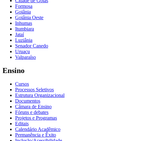
Cidade de Goiás
Formosa
Goiânia
Goiânia Oeste
Inhumas
Itumbiara
Jataí
Luziânia
Senador Canedo
Uruaçu
Valparaíso
Ensino
Cursos
Processos Seletivos
Estrutura Organizacional
Documentos
Câmara de Ensino
Fóruns e debates
Projetos e Programas
Editais
Calendário Acadêmico
Permanência e Êxito
Inclusão/Acessibilidade