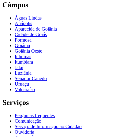
Câmpus
Águas Lindas
Anápolis
Aparecida de Goiânia
Cidade de Goiás
Formosa
Goiânia
Goiânia Oeste
Inhumas
Itumbiara
Jataí
Luziânia
Senador Canedo
Uruaçu
Valparaíso
Serviços
Perguntas frequentes
Comunicação
Serviço de Informação ao Cidadão
Ouvidoria