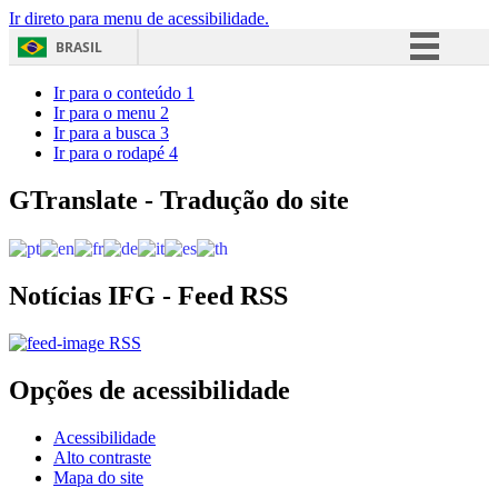
Ir direto para menu de acessibilidade.
BRASIL
Simplifique!
Ir para o conteúdo
1
Ir para o menu
2
Comunica BR
Ir para a busca
3
Ir para o rodapé
4
Participe
Acesso à informação
GTranslate - Tradução do site
Legislação
Canais
Notícias IFG - Feed RSS
RSS
Opções de acessibilidade
Acessibilidade
Alto contraste
Mapa do site