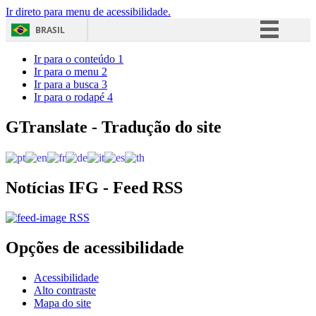
Ir direto para menu de acessibilidade.
BRASIL
Simplifique!
Ir para o conteúdo
1
Ir para o menu
2
Comunica BR
Ir para a busca
3
Ir para o rodapé
4
Participe
Acesso à informação
GTranslate - Tradução do site
Legislação
Canais
Notícias IFG - Feed RSS
RSS
Opções de acessibilidade
Acessibilidade
Alto contraste
Mapa do site