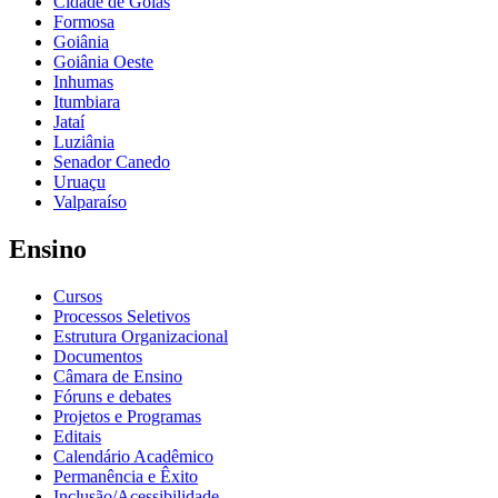
Cidade de Goiás
Formosa
Goiânia
Goiânia Oeste
Inhumas
Itumbiara
Jataí
Luziânia
Senador Canedo
Uruaçu
Valparaíso
Ensino
Cursos
Processos Seletivos
Estrutura Organizacional
Documentos
Câmara de Ensino
Fóruns e debates
Projetos e Programas
Editais
Calendário Acadêmico
Permanência e Êxito
Inclusão/Acessibilidade