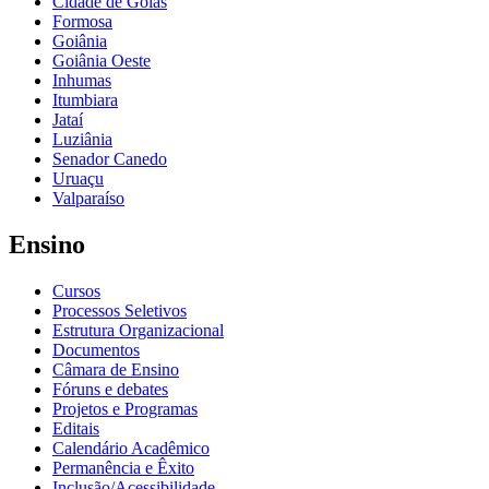
Cidade de Goiás
Formosa
Goiânia
Goiânia Oeste
Inhumas
Itumbiara
Jataí
Luziânia
Senador Canedo
Uruaçu
Valparaíso
Ensino
Cursos
Processos Seletivos
Estrutura Organizacional
Documentos
Câmara de Ensino
Fóruns e debates
Projetos e Programas
Editais
Calendário Acadêmico
Permanência e Êxito
Inclusão/Acessibilidade