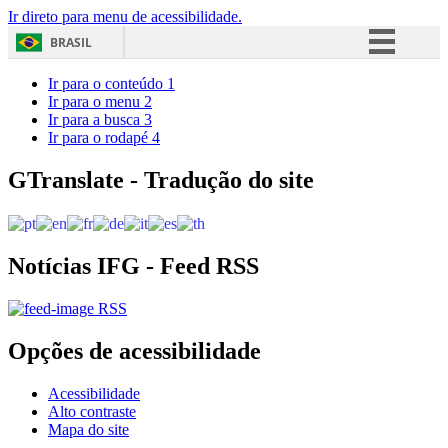
Ir direto para menu de acessibilidade.
BRASIL
Simplifique!
Ir para o conteúdo
1
Ir para o menu
2
Comunica BR
Ir para a busca
3
Ir para o rodapé
4
Participe
Acesso à informação
GTranslate - Tradução do site
Legislação
Canais
Notícias IFG - Feed RSS
RSS
Opções de acessibilidade
Acessibilidade
Alto contraste
Mapa do site