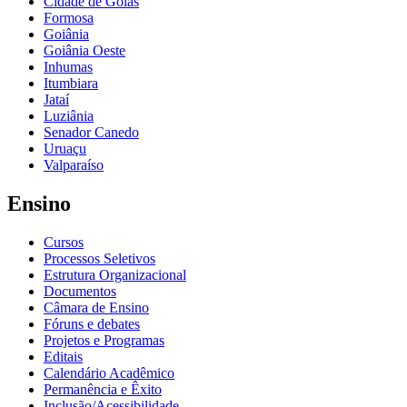
Cidade de Goiás
Formosa
Goiânia
Goiânia Oeste
Inhumas
Itumbiara
Jataí
Luziânia
Senador Canedo
Uruaçu
Valparaíso
Ensino
Cursos
Processos Seletivos
Estrutura Organizacional
Documentos
Câmara de Ensino
Fóruns e debates
Projetos e Programas
Editais
Calendário Acadêmico
Permanência e Êxito
Inclusão/Acessibilidade