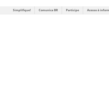
Simplifique!
Comunica BR
Participe
Acesso à infor