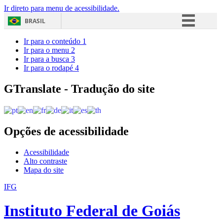
Ir direto para menu de acessibilidade.
BRASIL
Simplifique!
Ir para o conteúdo
1
Ir para o menu
2
Comunica BR
Ir para a busca
3
Ir para o rodapé
4
Participe
Acesso à informação
GTranslate - Tradução do site
Legislação
Canais
Opções de acessibilidade
Acessibilidade
Alto contraste
Mapa do site
IFG
Instituto Federal de Goiás