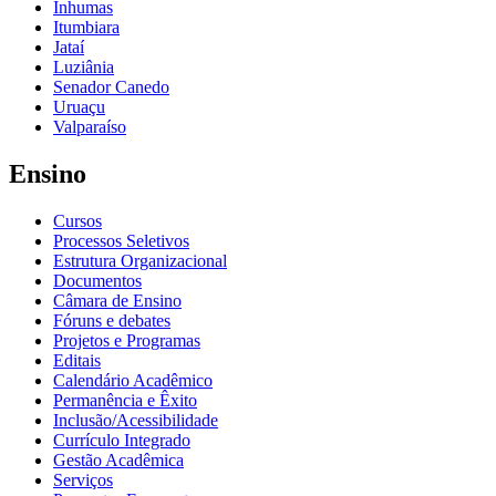
Inhumas
Itumbiara
Jataí
Luziânia
Senador Canedo
Uruaçu
Valparaíso
Ensino
Cursos
Processos Seletivos
Estrutura Organizacional
Documentos
Câmara de Ensino
Fóruns e debates
Projetos e Programas
Editais
Calendário Acadêmico
Permanência e Êxito
Inclusão/Acessibilidade
Currículo Integrado
Gestão Acadêmica
Serviços