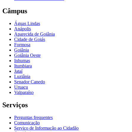
Câmpus
Águas Lindas
Anápolis
Aparecida de Goiânia
Cidade de Goiás
Formosa
Goiânia
Goiânia Oeste
Inhumas
Itumbiara
Jataí
Luziânia
Senador Canedo
Uruaçu
Valparaíso
Serviços
Perguntas frequentes
Comunicação
Serviço de Informação ao Cidadão