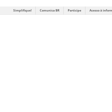
Simplifique!
Comunica BR
Participe
Acesso à infor