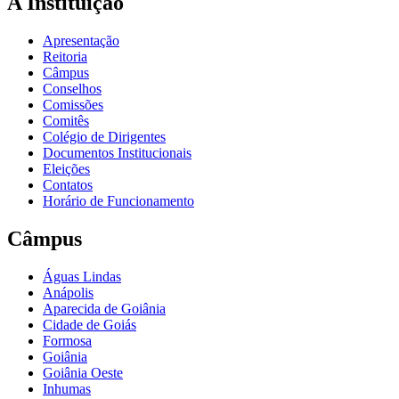
A Instituição
Apresentação
Reitoria
Câmpus
Conselhos
Comissões
Comitês
Colégio de Dirigentes
Documentos Institucionais
Eleições
Contatos
Horário de Funcionamento
Câmpus
Águas Lindas
Anápolis
Aparecida de Goiânia
Cidade de Goiás
Formosa
Goiânia
Goiânia Oeste
Inhumas