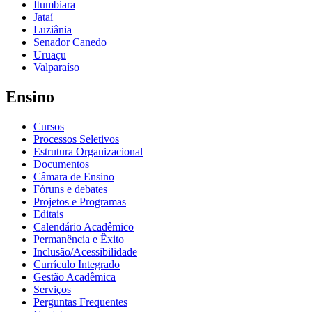
Itumbiara
Jataí
Luziânia
Senador Canedo
Uruaçu
Valparaíso
Ensino
Cursos
Processos Seletivos
Estrutura Organizacional
Documentos
Câmara de Ensino
Fóruns e debates
Projetos e Programas
Editais
Calendário Acadêmico
Permanência e Êxito
Inclusão/Acessibilidade
Currículo Integrado
Gestão Acadêmica
Serviços
Perguntas Frequentes