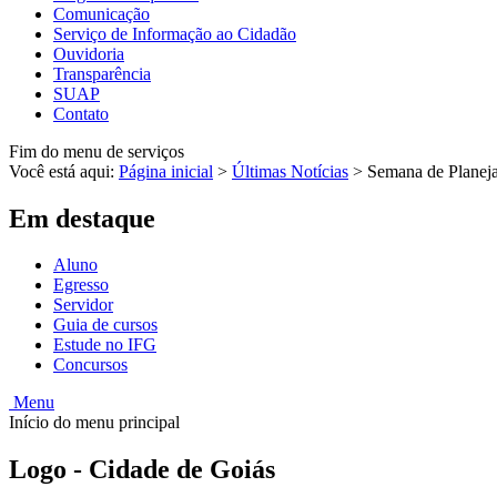
Comunicação
Serviço de Informação ao Cidadão
Ouvidoria
Transparência
SUAP
Contato
Fim do menu de serviços
Você está aqui:
Página inicial
>
Últimas Notícias
>
Semana de Planej
Em destaque
Aluno
Egresso
Servidor
Guia de cursos
Estude no IFG
Concursos
Menu
Início do menu principal
Logo - Cidade de Goiás