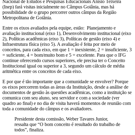
Nacional de Estudos e Pesquisas Educacionais Anísio Teixeira
(Inep) fará visitas inicialmente no Câmpus Goiânia, mas há
possibilidade de o grupo percorrer outros câmpus da Região
Metropolitana de Goiânia.
Entre os eixos avaliados pela equipe, estão: Planejamento e
avaliação institucional (eixo 1), Desenvolvimento institucional (eixo
2), Políticas acadêmicas (eixo 3), Políticas de gestão (eixo 4) e
Infraestrutura física (eixo 5). A avaliação é feita por meio de
conceitos, para cada eixo, em que 1 = inexistente, 2 = insuficiente, 3
= suficiente, 4 = bom/muito bom e 5 = excelente. Para que o IFG
continue oferecendo cursos superiores, ele precisa ter o Conceito
Institucional igual ou superior a 3, segundo um cálculo de média
aritmética entre os conceitos de cada eixo.
E por que é tão importante que a comunidade se envolver? Porque
os eixos percorrem todas as áreas da Instituição, desde a análise de
documentos de gestão às questões acadêmicas, como a instituição se
comunica com seu aluno, seu servidor e com a sociedade (ver
quadro ao final) e no dia de visita haverá momentos de reunião com
toda a comunidade do câmpus e os avaliadores.
Presidente desta comissão, Weber Tavares Junior,
ressalta que “O bom conceito é resultado do trabalho de
todos”, finaliza.