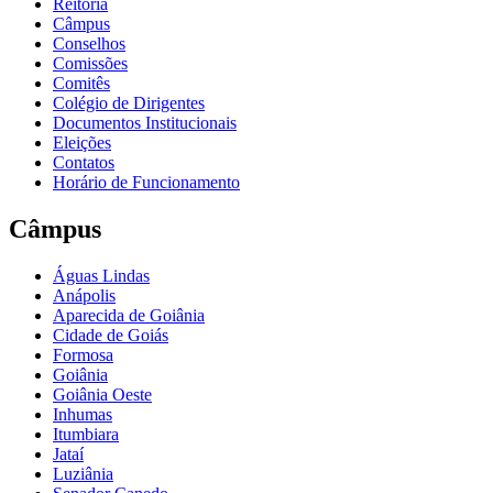
Reitoria
Câmpus
Conselhos
Comissões
Comitês
Colégio de Dirigentes
Documentos Institucionais
Eleições
Contatos
Horário de Funcionamento
Câmpus
Águas Lindas
Anápolis
Aparecida de Goiânia
Cidade de Goiás
Formosa
Goiânia
Goiânia Oeste
Inhumas
Itumbiara
Jataí
Luziânia