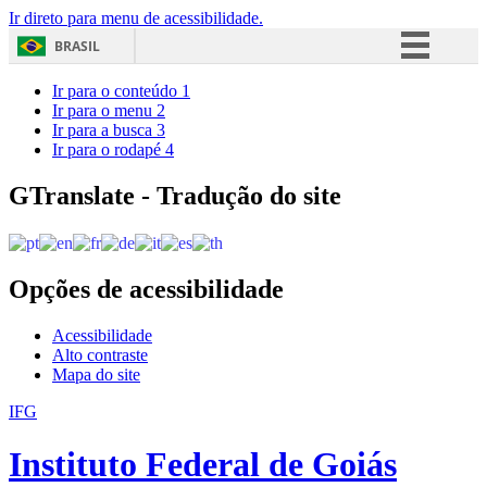
Ir direto para menu de acessibilidade.
BRASIL
Simplifique!
Ir para o conteúdo
1
Ir para o menu
2
Comunica BR
Ir para a busca
3
Ir para o rodapé
4
Participe
Acesso à informação
GTranslate - Tradução do site
Legislação
Canais
Opções de acessibilidade
Acessibilidade
Alto contraste
Mapa do site
IFG
Instituto Federal de Goiás