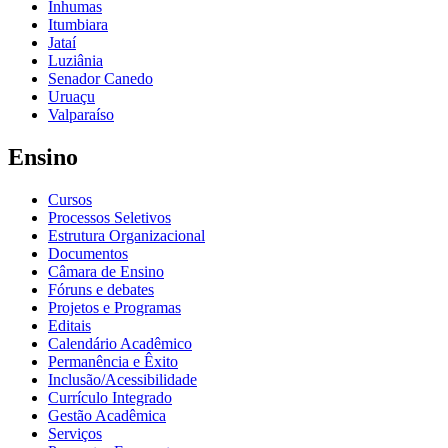
Inhumas
Itumbiara
Jataí
Luziânia
Senador Canedo
Uruaçu
Valparaíso
Ensino
Cursos
Processos Seletivos
Estrutura Organizacional
Documentos
Câmara de Ensino
Fóruns e debates
Projetos e Programas
Editais
Calendário Acadêmico
Permanência e Êxito
Inclusão/Acessibilidade
Currículo Integrado
Gestão Acadêmica
Serviços