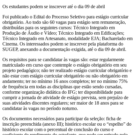
Os estudantes podem se inscrever até o dia 09 de abril
Foi publicado o Edital do Processo Seletivo para estágio curricular
obrigatório. Ao todo são 60 vagas para estágio sem remuneração,
distribuídas para os seguintes cursos: Técnico Integrado em
Produção de Áudio e Vídeo; Técnico Integrado em Edificações;
Técnico Integrado em Artesanato, modalidade EJA; Bacharelado em
Cinema. Os interessados podem se inscrever pela plataforma do
SUGEP, anexando a documentação exigida, até o dia 09 de abril.
Os requisitos para se candidatar às vagas são: estar regularmente
matriculado em curso que contemple o estágio obrigatório em seu
projeto pedagógico; não ter realizado estágio curricular obrigatório e
não estar com estágio curricular obrigatório ou não obrigatório em
andamento; ter no mínimo 16 anos completos; ter no mínimo 75%
de frequência em todas as disciplinas que estão sendo cursadas,
conforme organização didática do IFG; ter disponibilidade para
cumprir a jornada de atividade de estágio prevista, sem prejuízo de
suas atividades discentes regulares; ser maior de 18 anos para se
candidatar às vagas no período noturno.
Os documentos necessários para participar da seleção: ficha de
inscrição preenchida (anexo III); histórico escolar ou o “espelho” do
histórico escolar com o percentual de conclusão do curso e
coeficiente de rendimento do estudante, que pode ser retirado pelo