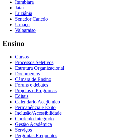
Itumbiara
Jataí
Luziânia
Senador Canedo
Uruaçu
Valparaíso
Ensino
Cursos
Processos Seletivos
Estrutura Organizacional
Documentos
Câmara de Ensino
Fóruns e debates
Projetos e Programas
Editais
Calendário Acadêmico
Permanência e Êxito
Inclusão/Acessibilidade
Currículo Integrado
Gestão Acadêmica
Serviços
Perguntas Frequentes