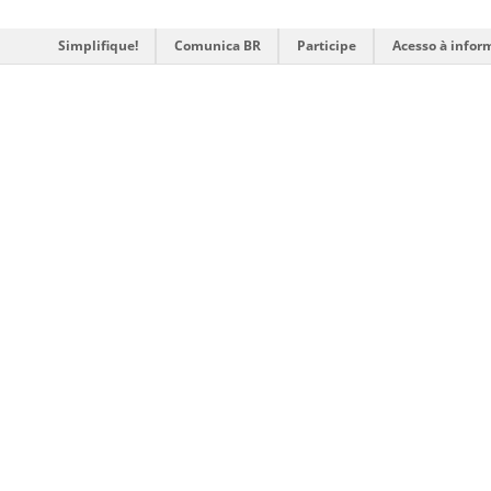
Simplifique!
Comunica BR
Participe
Acesso à infor