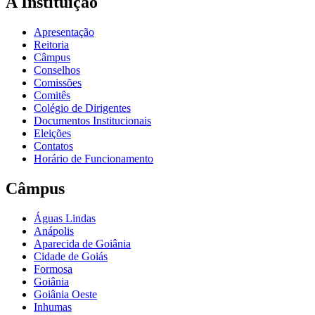
A Instituição
Apresentação
Reitoria
Câmpus
Conselhos
Comissões
Comitês
Colégio de Dirigentes
Documentos Institucionais
Eleições
Contatos
Horário de Funcionamento
Câmpus
Águas Lindas
Anápolis
Aparecida de Goiânia
Cidade de Goiás
Formosa
Goiânia
Goiânia Oeste
Inhumas