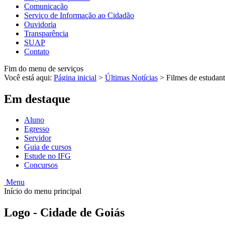
Comunicação
Serviço de Informação ao Cidadão
Ouvidoria
Transparência
SUAP
Contato
Fim do menu de serviços
Você está aqui:
Página inicial
>
Últimas Notícias
>
Filmes de estudan
Em destaque
Aluno
Egresso
Servidor
Guia de cursos
Estude no IFG
Concursos
Menu
Início do menu principal
Logo - Cidade de Goiás