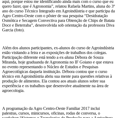
aqui, porque estou me identificando ainda mais com o curso que eu
quero fazer, que é Agronomia”, relatou Rafaela Martins, aluna do 3º
ano do curso Técnico Integrado em Agroindústria e que participa da
Agro Centro-Oeste com o pôster de sua pesquisa “Desidratação
Osmótica e Secagem Convectiva para Obtenção de Chips de Batata
Doce e Beterraba”, desenvolvida sob orientação da professora Diva
Garcia (foto).
Além dos alunos participantes, ex-alunos do curso de Agroindústria
estão visitando a feira e as exposições de trabalhos dos colegas.
Participação diferente está tendo a ex-aluna Débora de Souza
Miranda, hoje graduanda de Agronomia no IF Goiano e que estava
no evento representando o Núcleo de Estudos e Pesquisas
Agroecológicas daquela instituição. Débora contou que o curso
técnico em Agroindústria abriu sua mente para questões relativas à
produção de alimentos. Ela contou aos atuais alunos sobre sua
experiência e os trabalhos que desenvolve atualmente na área de
agroecologia.
A programação da Agro Centro-Oeste Familiar 2017 inclui
palestras, cursos, minicursos, oficinas, rodas de conversa, o
workshop “Sistemas e Tecnologias de Produção para a Agricultura