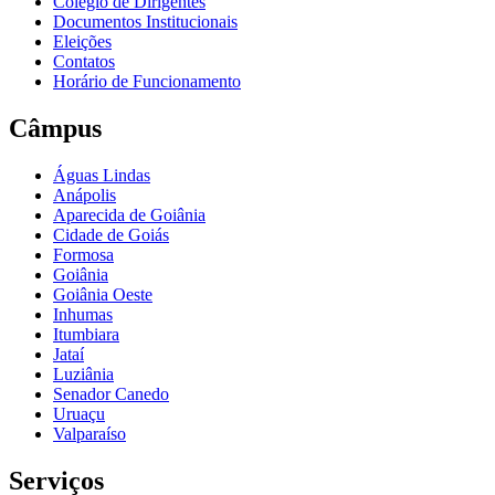
Colégio de Dirigentes
Documentos Institucionais
Eleições
Contatos
Horário de Funcionamento
Câmpus
Águas Lindas
Anápolis
Aparecida de Goiânia
Cidade de Goiás
Formosa
Goiânia
Goiânia Oeste
Inhumas
Itumbiara
Jataí
Luziânia
Senador Canedo
Uruaçu
Valparaíso
Serviços