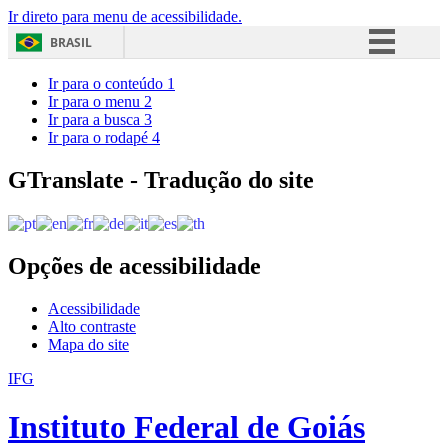
Ir direto para menu de acessibilidade.
BRASIL
Simplifique!
Ir para o conteúdo
1
Ir para o menu
2
Comunica BR
Ir para a busca
3
Ir para o rodapé
4
Participe
Acesso à informação
GTranslate - Tradução do site
Legislação
Canais
Opções de acessibilidade
Acessibilidade
Alto contraste
Mapa do site
IFG
Instituto Federal de Goiás