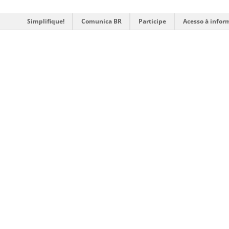
Simplifique!
Comunica BR
Participe
Acesso à infor