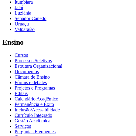
Itumbiara
Jataí
Luziânia
Senador Canedo
Uruaçu
Valparaíso
Ensino
Cursos
Processos Seletivos
Estrutura Organizacional
Documentos
Câmara de Ensino
Fóruns e debates
Projetos e Programas
Editais
Calendário Acadêmico
Permanência e Êxito
Inclusão/Acessibilidade
Currículo Integrado
Gestão Acadêmica
Serviços
Perguntas Frequentes