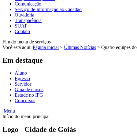
Comunicação
Serviço de Informação ao Cidadão
Ouvidoria
Transparência
SUAP
Contato
Fim do menu de serviços
Você está aqui:
Página inicial
>
Últimas Notícias
>
Quatro equipes do
Em destaque
Aluno
Egresso
Servidor
Guia de cursos
Estude no IFG
Concursos
Menu
Início do menu principal
Logo - Cidade de Goiás