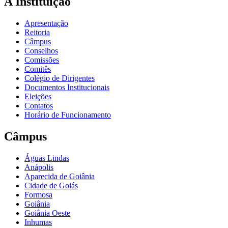
A Instituição
Apresentação
Reitoria
Câmpus
Conselhos
Comissões
Comitês
Colégio de Dirigentes
Documentos Institucionais
Eleições
Contatos
Horário de Funcionamento
Câmpus
Águas Lindas
Anápolis
Aparecida de Goiânia
Cidade de Goiás
Formosa
Goiânia
Goiânia Oeste
Inhumas