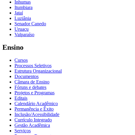
Inhumas
Itumbiara
Jataí
Luziânia
Senador Canedo
Uruaçu
Valparaíso
Ensino
Cursos
Processos Seletivos
Estrutura Organizacional
Documentos
Câmara de Ensino
Fóruns e debates
Projetos e Programas
Editais
Calendário Acadêmico
Permanência e Êxito
Inclusão/Acessibilidade
Currículo Integrado
Gestão Acadêmica
Serviços