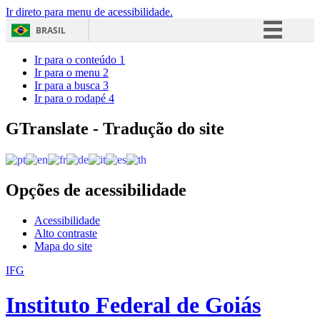
Ir direto para menu de acessibilidade.
BRASIL
Simplifique!
Ir para o conteúdo
1
Ir para o menu
2
Comunica BR
Ir para a busca
3
Ir para o rodapé
4
Participe
Acesso à informação
GTranslate - Tradução do site
Legislação
Canais
Opções de acessibilidade
Acessibilidade
Alto contraste
Mapa do site
IFG
Instituto Federal de Goiás