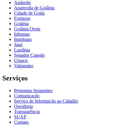
Anápolis
Aparecida de Goiânia
Cidade de Goiás
Formosa
Goiânia
Goiânia Oeste
Inhumas
Itumbiara
Jataí
Luziânia
Senador Canedo
Uruaçu
Valparaíso
Serviços
Perguntas frequentes
Comunicação
Serviço de Informação ao Cidadão
Ouvidoria
Transparência
SUAP
Contato