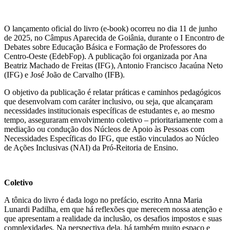
O lançamento oficial do livro (e-book) ocorreu no dia 11 de junho
de 2025, no Câmpus Aparecida de Goiânia, durante o I Encontro de
Debates sobre Educação Básica e Formação de Professores do
Centro-Oeste (EdebFop). A publicação foi organizada por Ana
Beatriz Machado de Freitas (IFG), Antonio Francisco Jacaúna Neto
(IFG) e José João de Carvalho (IFB).
O objetivo da publicação é relatar práticas e caminhos pedagógicos
que desenvolvam com caráter inclusivo, ou seja, que alcançaram
necessidades institucionais específicas de estudantes e, ao mesmo
tempo, asseguraram envolvimento coletivo – prioritariamente com a
mediação ou condução dos Núcleos de Apoio às Pessoas com
Necessidades Específicas do IFG, que estão vinculados ao Núcleo
de Ações Inclusivas (NAI) da Pró-Reitoria de Ensino.
Coletivo
A tônica do livro é dada logo no prefácio, escrito Anna Maria
Lunardi Padilha, em que há reflexões que merecem nossa atenção e
que apresentam a realidade da inclusão, os desafios impostos e suas
complexidades. Na perspectiva dela, há também muito espaço e