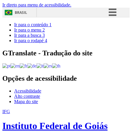
Ir direto para menu de acessibilidade.
BRASIL
Simplifique!
Ir para o conteúdo
1
Ir para o menu
2
Comunica BR
Ir para a busca
3
Ir para o rodapé
4
Participe
Acesso à informação
GTranslate - Tradução do site
Legislação
Canais
Opções de acessibilidade
Acessibilidade
Alto contraste
Mapa do site
IFG
Instituto Federal de Goiás