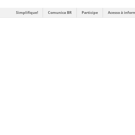
Simplifique!
Comunica BR
Participe
Acesso à infor