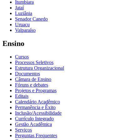
Itumbiara
Jataí
Luziânia
Senador Canedo
Uruaçu
Valparaíso
Ensino
Cursos
Processos Seletivos
Estrutura Organizacional
Documentos
Câmara de Ensino
Fóruns e debates
Projetos e Programas
Editais
Calendário Acadêmico
Permanência e Êxito
Inclusão/Acessibilidade
Currículo Integrado
Gestão Acadêmica
Serviços
Perguntas Frequentes