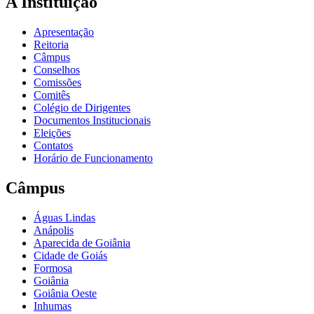
A Instituição
Apresentação
Reitoria
Câmpus
Conselhos
Comissões
Comitês
Colégio de Dirigentes
Documentos Institucionais
Eleições
Contatos
Horário de Funcionamento
Câmpus
Águas Lindas
Anápolis
Aparecida de Goiânia
Cidade de Goiás
Formosa
Goiânia
Goiânia Oeste
Inhumas