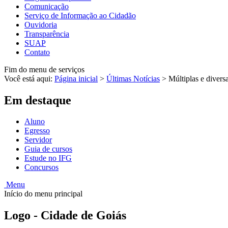
Comunicação
Serviço de Informação ao Cidadão
Ouvidoria
Transparência
SUAP
Contato
Fim do menu de serviços
Você está aqui:
Página inicial
>
Últimas Notícias
>
Múltiplas e divers
Em destaque
Aluno
Egresso
Servidor
Guia de cursos
Estude no IFG
Concursos
Menu
Início do menu principal
Logo - Cidade de Goiás