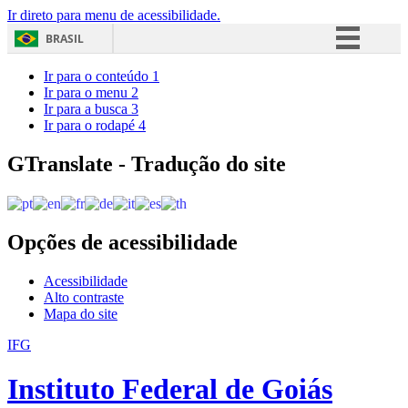
Ir direto para menu de acessibilidade.
BRASIL
Simplifique!
Ir para o conteúdo
1
Ir para o menu
2
Comunica BR
Ir para a busca
3
Ir para o rodapé
4
Participe
Acesso à informação
GTranslate - Tradução do site
Legislação
Canais
Opções de acessibilidade
Acessibilidade
Alto contraste
Mapa do site
IFG
Instituto Federal de Goiás