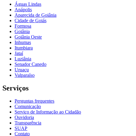
Águas Lindas
Anápolis
Aparecida de Goiânia
Cidade de Goiás
Formosa
Goiânia
Goiânia Oeste
Inhumas
Itumbiara
Jataí
Luziânia
Senador Canedo
Uruaçu
Valparaíso
Serviços
Perguntas frequentes
Comunicação
Serviço de Informação ao Cidadão
Ouvidoria
Transparência
SUAP
Contato