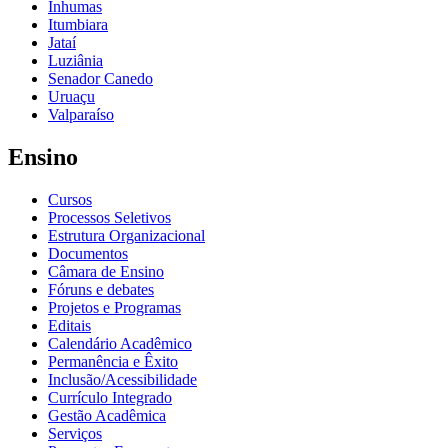
Inhumas
Itumbiara
Jataí
Luziânia
Senador Canedo
Uruaçu
Valparaíso
Ensino
Cursos
Processos Seletivos
Estrutura Organizacional
Documentos
Câmara de Ensino
Fóruns e debates
Projetos e Programas
Editais
Calendário Acadêmico
Permanência e Êxito
Inclusão/Acessibilidade
Currículo Integrado
Gestão Acadêmica
Serviços