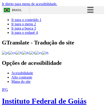
Ir direto para menu de acessibilidade.
BRASIL
Simplifique!
Ir para o conteúdo
1
Ir para o menu
2
Comunica BR
Ir para a busca
3
Ir para o rodapé
4
Participe
Acesso à informação
GTranslate - Tradução do site
Legislação
Canais
Opções de acessibilidade
Acessibilidade
Alto contraste
Mapa do site
IFG
Instituto Federal de Goiás