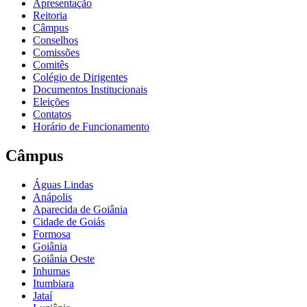
Apresentação
Reitoria
Câmpus
Conselhos
Comissões
Comitês
Colégio de Dirigentes
Documentos Institucionais
Eleições
Contatos
Horário de Funcionamento
Câmpus
Águas Lindas
Anápolis
Aparecida de Goiânia
Cidade de Goiás
Formosa
Goiânia
Goiânia Oeste
Inhumas
Itumbiara
Jataí