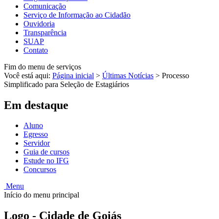
Comunicação
Serviço de Informação ao Cidadão
Ouvidoria
Transparência
SUAP
Contato
Fim do menu de serviços
Você está aqui:
Página inicial
>
Últimas Notícias
>
Processo
Simplificado para Seleção de Estagiários
Em destaque
Aluno
Egresso
Servidor
Guia de cursos
Estude no IFG
Concursos
Menu
Início do menu principal
Logo - Cidade de Goiás