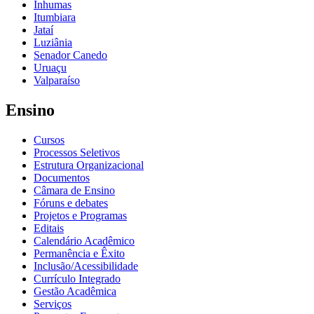
Inhumas
Itumbiara
Jataí
Luziânia
Senador Canedo
Uruaçu
Valparaíso
Ensino
Cursos
Processos Seletivos
Estrutura Organizacional
Documentos
Câmara de Ensino
Fóruns e debates
Projetos e Programas
Editais
Calendário Acadêmico
Permanência e Êxito
Inclusão/Acessibilidade
Currículo Integrado
Gestão Acadêmica
Serviços