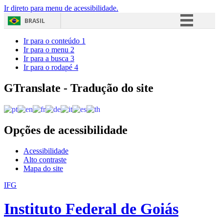
Ir direto para menu de acessibilidade.
BRASIL
Simplifique!
Ir para o conteúdo
1
Ir para o menu
2
Comunica BR
Ir para a busca
3
Ir para o rodapé
4
Participe
Acesso à informação
GTranslate - Tradução do site
Legislação
Canais
Opções de acessibilidade
Acessibilidade
Alto contraste
Mapa do site
IFG
Instituto Federal de Goiás