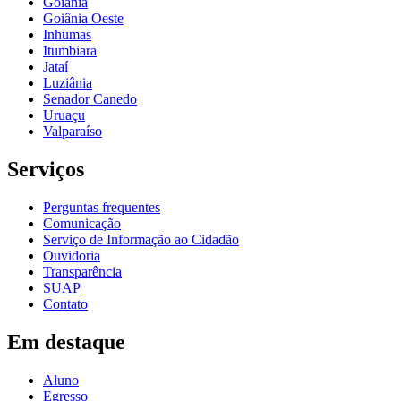
Goiânia
Goiânia Oeste
Inhumas
Itumbiara
Jataí
Luziânia
Senador Canedo
Uruaçu
Valparaíso
Serviços
Perguntas frequentes
Comunicação
Serviço de Informação ao Cidadão
Ouvidoria
Transparência
SUAP
Contato
Em destaque
Aluno
Egresso