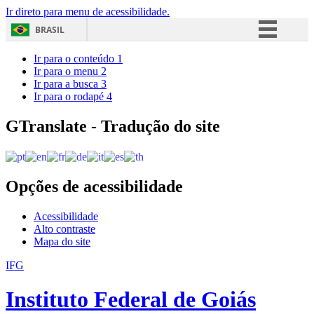
Ir direto para menu de acessibilidade.
BRASIL
Simplifique!
Ir para o conteúdo
1
Ir para o menu
2
Comunica BR
Ir para a busca
3
Ir para o rodapé
4
Participe
Acesso à informação
GTranslate - Tradução do site
Legislação
Canais
Opções de acessibilidade
Acessibilidade
Alto contraste
Mapa do site
IFG
Instituto Federal de Goiás