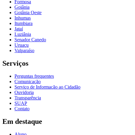
Formosa
Goiânia
Goiânia Oeste
Inhumas
Itumbiara
Jataí
Luziânia
Senador Canedo
Uruaçu
Valparaíso
Serviços
Perguntas frequentes
Comunicação
Serviço de Informação ao Cidadão
Ouvidoria
Transparência
SUAP
Contato
Em destaque
Aluno