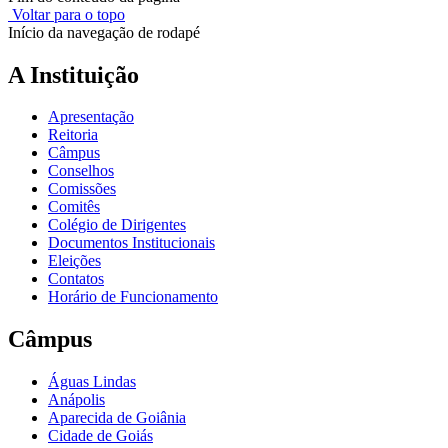
Voltar para o topo
Início da navegação de rodapé
A Instituição
Apresentação
Reitoria
Câmpus
Conselhos
Comissões
Comitês
Colégio de Dirigentes
Documentos Institucionais
Eleições
Contatos
Horário de Funcionamento
Câmpus
Águas Lindas
Anápolis
Aparecida de Goiânia
Cidade de Goiás