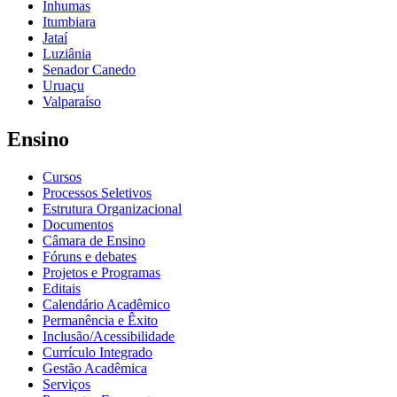
Inhumas
Itumbiara
Jataí
Luziânia
Senador Canedo
Uruaçu
Valparaíso
Ensino
Cursos
Processos Seletivos
Estrutura Organizacional
Documentos
Câmara de Ensino
Fóruns e debates
Projetos e Programas
Editais
Calendário Acadêmico
Permanência e Êxito
Inclusão/Acessibilidade
Currículo Integrado
Gestão Acadêmica
Serviços