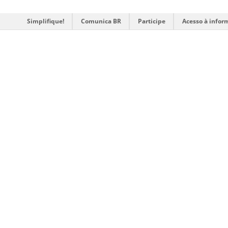
Simplifique!
Comunica BR
Participe
Acesso à infor