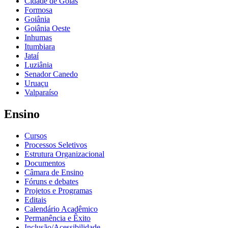
Cidade de Goiás
Formosa
Goiânia
Goiânia Oeste
Inhumas
Itumbiara
Jataí
Luziânia
Senador Canedo
Uruaçu
Valparaíso
Ensino
Cursos
Processos Seletivos
Estrutura Organizacional
Documentos
Câmara de Ensino
Fóruns e debates
Projetos e Programas
Editais
Calendário Acadêmico
Permanência e Êxito
Inclusão/Acessibilidade