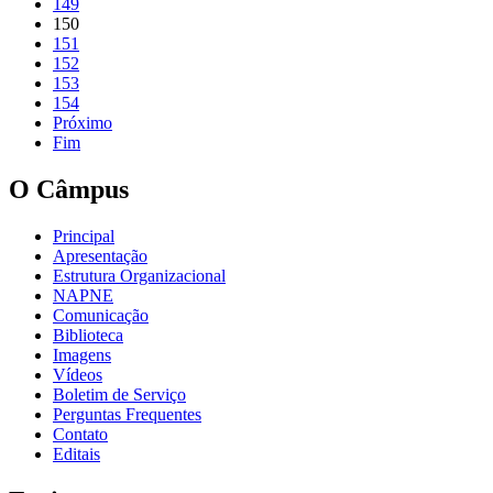
149
150
151
152
153
154
Próximo
Fim
O Câmpus
Principal
Apresentação
Estrutura Organizacional
NAPNE
Comunicação
Biblioteca
Imagens
Vídeos
Boletim de Serviço
Perguntas Frequentes
Contato
Editais