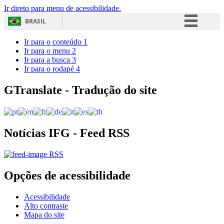
Ir direto para menu de acessibilidade.
BRASIL
Simplifique!
Ir para o conteúdo
1
Ir para o menu
2
Comunica BR
Ir para a busca
3
Ir para o rodapé
4
Participe
Acesso à informação
GTranslate - Tradução do site
Legislação
Canais
Notícias IFG - Feed RSS
RSS
Opções de acessibilidade
Acessibilidade
Alto contraste
Mapa do site