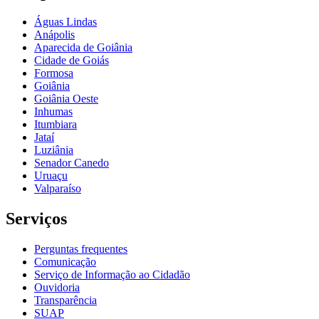
Águas Lindas
Anápolis
Aparecida de Goiânia
Cidade de Goiás
Formosa
Goiânia
Goiânia Oeste
Inhumas
Itumbiara
Jataí
Luziânia
Senador Canedo
Uruaçu
Valparaíso
Serviços
Perguntas frequentes
Comunicação
Serviço de Informação ao Cidadão
Ouvidoria
Transparência
SUAP