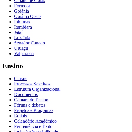
Cidade de Goiás
Formosa
Goiânia
Goiânia Oeste
Inhumas
Itumbiara
Jataí
Luziânia
Senador Canedo
Uruaçu
Valparaíso
Ensino
Cursos
Processos Seletivos
Estrutura Organizacional
Documentos
Câmara de Ensino
Fóruns e debates
Projetos e Programas
Editais
Calendário Acadêmico
Permanência e Êxito
Inclusão/Acessibilidade