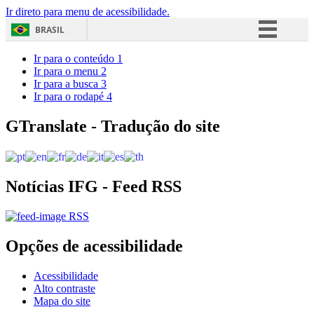
Ir direto para menu de acessibilidade.
BRASIL
Simplifique!
Ir para o conteúdo
1
Ir para o menu
2
Comunica BR
Ir para a busca
3
Ir para o rodapé
4
Participe
Acesso à informação
GTranslate - Tradução do site
Legislação
Canais
Notícias IFG - Feed RSS
RSS
Opções de acessibilidade
Acessibilidade
Alto contraste
Mapa do site