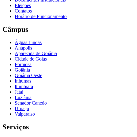
Eleições
Contatos
Horário de Funcionamento
Câmpus
Águas Lindas
Anápolis
Aparecida de Goiânia
Cidade de Goiás
Formosa
Goiânia
Goiânia Oeste
Inhumas
Itumbiara
Jataí
Luziânia
Senador Canedo
Uruaçu
Valparaíso
Serviços