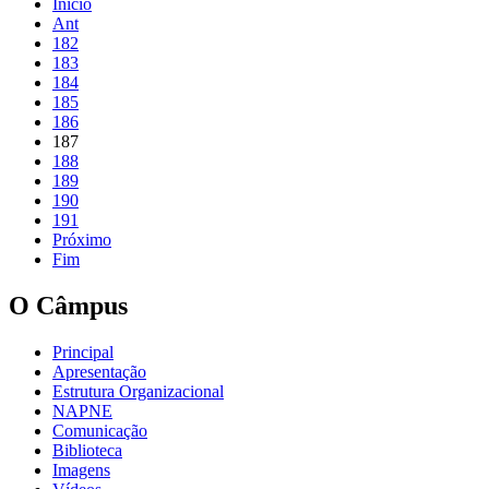
Início
Ant
182
183
184
185
186
187
188
189
190
191
Próximo
Fim
O Câmpus
Principal
Apresentação
Estrutura Organizacional
NAPNE
Comunicação
Biblioteca
Imagens