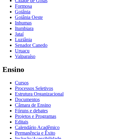
Cidade de Goiás
Formosa
Goiânia
Goiânia Oeste
Inhumas
Itumbiara
Jataí
Luziânia
Senador Canedo
Uruaçu
Valparaíso
Ensino
Cursos
Processos Seletivos
Estrutura Organizacional
Documentos
Câmara de Ensino
Fóruns e debates
Projetos e Programas
Editais
Calendário Acadêmico
Permanência e Êxito
Inclusão/Acessibilidade