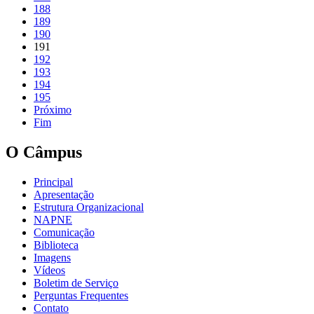
188
189
190
191
192
193
194
195
Próximo
Fim
O Câmpus
Principal
Apresentação
Estrutura Organizacional
NAPNE
Comunicação
Biblioteca
Imagens
Vídeos
Boletim de Serviço
Perguntas Frequentes
Contato