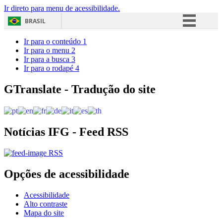
Ir direto para menu de acessibilidade.
BRASIL
Simplifique!
Ir para o conteúdo
1
Ir para o menu
2
Comunica BR
Ir para a busca
3
Ir para o rodapé
4
Participe
Acesso à informação
GTranslate - Tradução do site
Legislação
Canais
Notícias IFG - Feed RSS
RSS
Opções de acessibilidade
Acessibilidade
Alto contraste
Mapa do site