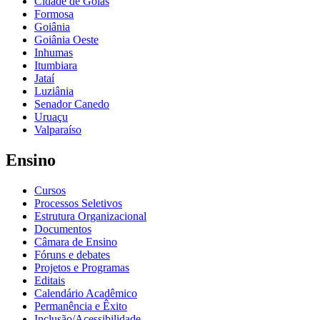
Cidade de Goiás
Formosa
Goiânia
Goiânia Oeste
Inhumas
Itumbiara
Jataí
Luziânia
Senador Canedo
Uruaçu
Valparaíso
Ensino
Cursos
Processos Seletivos
Estrutura Organizacional
Documentos
Câmara de Ensino
Fóruns e debates
Projetos e Programas
Editais
Calendário Acadêmico
Permanência e Êxito
Inclusão/Acessibilidade